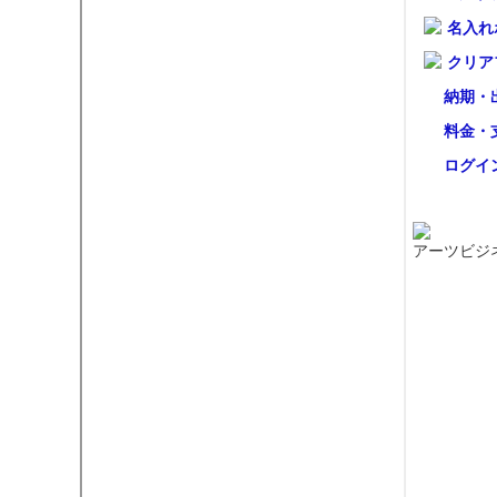
名入れ
クリア
納期・
料金・
ログイ
アーツビジ