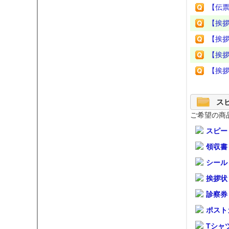
【伝
【挨
【挨
【挨
【挨拶
ス
ご希望の商
スピー
領収書
シール
挨拶状
診察券
ポスト
Tシャ