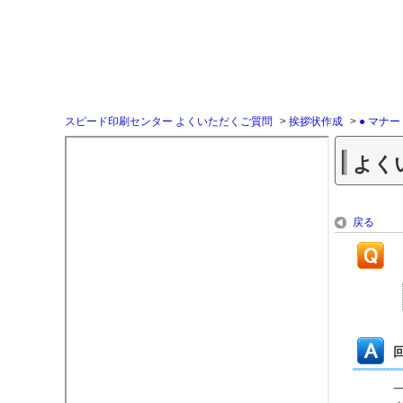
スピード印刷センター よくいただくご質問
>
挨拶状作成
>
● マナ
よく
戻る