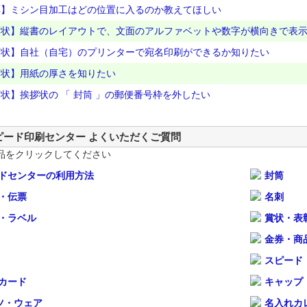
票】ミシン目加工はどの位置に入るのか教えてほしい
拶状】縦書のレイアウトで、文面のアルファベットや数字が横向きで表
拶状】自社（自宅）のプリンターで宛名印刷ができるか知りたい
拶状】用紙の厚さを知りたい
状】挨拶状の 「 封筒 」の郵便番号枠を外したい
ピード印刷センター よくいただくご質問
品をクリックしてください
ドセンターの利用方法
封筒
・伝票
名刺
・ラベル
賞状・表
金券・商
スピード
カード
キャップ
ツ・ウェア
名入れカ