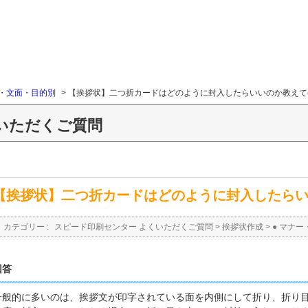
ー・文面・目的別
>
【挨拶状】二つ折カードはどのように封入したらいいのか教えて
いただくご質問
【挨拶状】二つ折カードはどのように封入したら
カテゴリー :
スピード印刷センター よくいただくご質問
>
挨拶状作成
>
● マナ
回答
一般的に多いのは、挨拶文が印字されている面を内側にして折り、折り