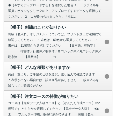
◆【今すぐアップロードする】を選択した場合 １．「ファイルを
選択」ボタンをクリックの上、アップロードするデータを選択して
ください。 ２．１が終わられましたら、「次に...
【帽子】刺繍のことが知りたい
刺繍（名入れ、オリジナル）については、プリント加工方法欄にて
確認してください ・ 糸色は、60色から選択してください ・
書体は、11種類から選択してください 【日本語、英数字】
楷書体／行書体／明朝体／角ゴシック体／丸ゴシック体／
勘亭流 【英数字】 ゴ...
【帽子】どんな種類がありますか
商品一覧より、ご希望の仕様を選択、絞り込んで確認できます
＊表示が出ない場合には、該当商品がありません 絞り込みを
減らしてご確認ください
【帽子】注文コースの特徴が知りたい
コースは【完全データ入稿コース】と【かんたん作成コース】の2
種類です どちらかを選択してください 【完全データ入稿】 ●加
工 フルカラー印刷、単色印刷ができます 刺繍（名入