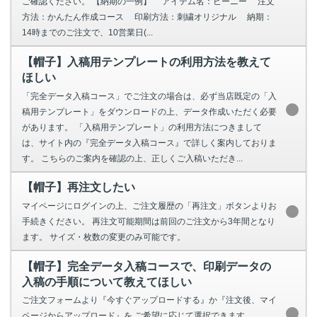
ご確認ください。 【納期の一例】 アイテム名：ビーニー 注文
方法：かんたん作成コース 印刷方法：刺繍オリジナル 納期：
14時までのご注文で、10営業日(...
【帽子】入稿用テンプレートの利用方法を教えて
ほしい
「完全データ入稿コース」でご注文の場合は、必ず当店既定の「入
稿用テンプレート」をダウンロードの上、データ作成いただく必要
があります。 「入稿用テンプレート」の利用方法につきまして
は、サイト内の『完全データ入稿コース』で詳しく案内しておりま
す。 こちらのご案内を確認の上、正しくご入稿いただき...
【帽子】再注文したい
マイページにログインの上、ご注文履歴の「再注文」ボタンよりお
手続きください。 再注文可能期間は前回のご注文から3年間となり
ます。 サイズ・枚数の変更のみ可能です。
【帽子】完全データ入稿コースで、印刷データの
入稿の手順について教えてほしい
ご注文フォームより『今すぐアップロードする』か『注文後、マイ
ページからアップロード』を ご希望に応じて選択できます。