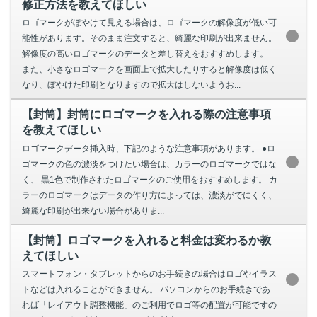
修正方法を教えてほしい
ロゴマークがぼやけて見える場合は、ロゴマークの解像度が低い可
能性があります。そのまま注文すると、綺麗な印刷が出来ません。
解像度の高いロゴマークのデータと差し替えをおすすめします。
また、小さなロゴマークを画面上で拡大したりすると解像度は低く
なり、ぼやけた印刷となりますので拡大はしないようお...
【封筒】封筒にロゴマークを入れる際の注意事項
を教えてほしい
ロゴマークデータ挿入時、下記のような注意事項があります。 ●ロ
ゴマークの色の濃淡をつけたい場合は、カラーのロゴマークではな
く、 黒1色で制作されたロゴマークのご使用をおすすめします。 カ
ラーのロゴマークはデータの作り方によっては、濃淡がでにくく、
綺麗な印刷が出来ない場合がありま...
【封筒】ロゴマークを入れると料金は変わるか教
えてほしい
スマートフォン・タブレットからのお手続きの場合はロゴやイラス
トなどは入れることができません。 パソコンからのお手続きであ
れば「レイアウト調整機能」のご利用でロゴ等の配置が可能ですの