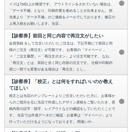
イズは7pt以上が推奨です。 アウトラインをされていない場合は、
「データ不備」となり、印刷作業を進めることが出来ません。 担
当者より「データ不備」のご連絡をメールでしております。修正の
上再入稿をお願いします。当店...
【診察券】前回と同じ内容で再注文がしたい
会員登録 をして注文いただいたご注文は、下記手順にて前回と同
様のご注文（再注文）が可能です。 お客様の「マイページ 」
⇒「ご注文履歴」⇒「再注文ボタン」より注文可能です。 なお、
「再注文」とは、前回と全く同じ内容の注文です。 仕様や印刷内
容に一部でも変更がある場合は「再注文」とし...
【診察券】「校正」とは何をすればいいのか教え
てほしい
校正とは当店のテンプレートよりご注文いただいた方に、お客様か
らのご指示を元に当店で作成したデザイン原稿をご覧いただき、原
稿内容の誤字・脱字、レイアウトなどの確認をしていただくことで
す。 当店では作成データのご確認・お返事は「マイページ」より
行っていただけるようになっております。 間違いや...