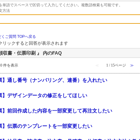
を単語でスペースで区切って入力してください。複数語検索も可能です。
文方法
くご質問 TOPへ戻る
クリックすると回答が表示されます
領収書・伝票印刷 』 内のFAQ
 10 件を表示
≪
1 / 15ページ
≫
票】通し番号（ナンバリング、連番）を入れたい
票】デザインデータの修正をしてほしい
票】前回作成した内容を一部変更して再注文したい
票】伝票のテンプレートを一部変更したい