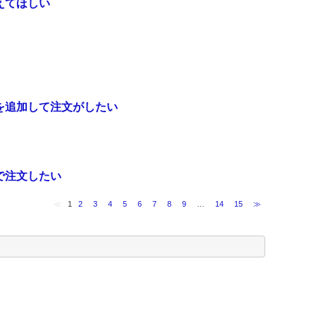
えてほしい
を追加して注文がしたい
で注文したい
≪
1
2
3
4
5
6
7
8
9
…
14
15
≫