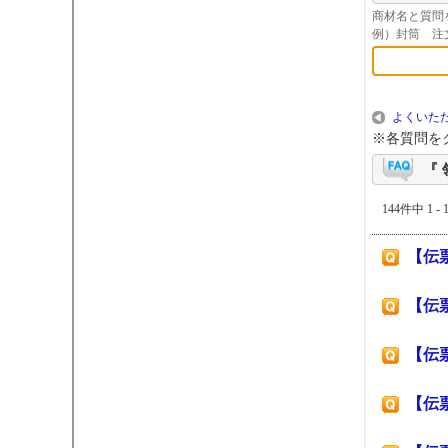
商材名と質問
例）封筒 注
よくいただ
※各質問を
『 
144件中 1 -
【伝
【伝
【伝
【伝