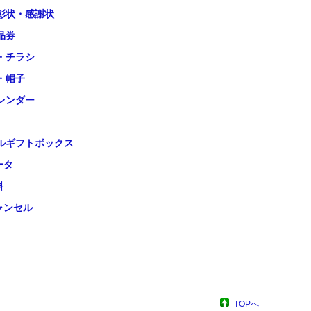
彰状・感謝状
品券
・チラシ
・帽子
レンダー
ルギフトボックス
ータ
料
ャンセル
TOPへ