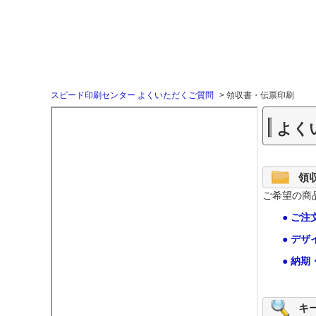
スピード印刷センター よくいただくご質問
>
領収書・伝票印刷
よく
領
ご希望の商
● ご注
● デ
● 納期
キ