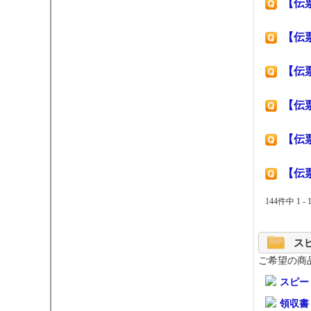
【伝
【伝
【伝
【伝
【伝
【伝
144件中 1 -
ス
ご希望の商
スピー
領収書