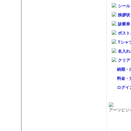
シール
挨拶状
診察券
ポスト
Tシャ
名入れ
クリア
納期・
料金・
ログイ
アーツビジ