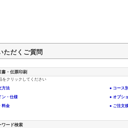
いただくご質問
収書・伝票印刷
品をクリックしてください
文方法
● コース
ザイン・仕様
● オプ
・料金
● ご注文
ーワード検索