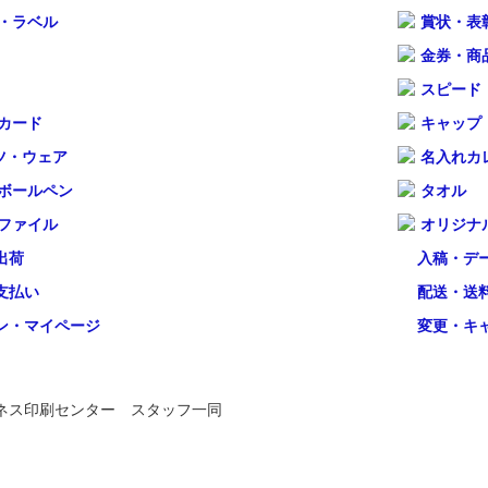
・ラベル
賞状・表
金券・商
スピード
カード
キャップ
ツ・ウェア
名入れカ
ボールペン
タオル
ファイル
オリジナ
出荷
入稿・デ
支払い
配送・送
ン・マイページ
変更・キ
ネス印刷センター スタッフ一同