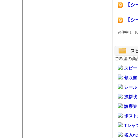
【シ
【シ
94件中 1 -
ス
ご希望の商
スピー
領収書
シール
挨拶状
診察券
ポスト
Tシャ
名入れ