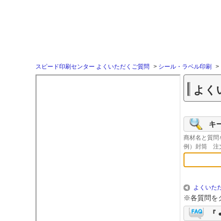
スピード印刷センター よくいただくご質問
>
シール・ラベル印刷
>
よく
キ
商材名と質問
例）封筒 注
よくいただ
※各質問を
『 