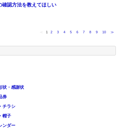
の確認方法を教えてほしい
≪
1
2
3
4
5
6
7
8
9
10
≫
彰状・感謝状
品券
・チラシ
・帽子
レンダー