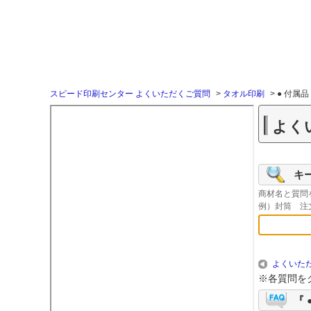
スピード印刷センター よくいただくご質問
>
タオル印刷
>
● 付属
よく
キ
商材名と質問
例）封筒 注
よくいただ
※各質問を
『 