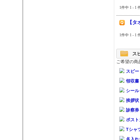
1件中 1 - 
【タ
1件中 1 - 
ス
ご希望の商
スピー
領収書
シール
挨拶状
診察券
ポスト
Tシャ
名入れ