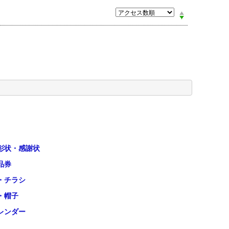
彰状・感謝状
品券
・チラシ
・帽子
レンダー