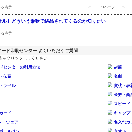
1 件を表示
≪
1 / 1ページ
≫
オル】どういう形状で納品されてくるのか知りたい
1 件を表示
ピード印刷センター よくいただくご質問
品をクリックしてください
ドセンターの利用方法
封筒
・伝票
名刺
・ラベル
賞状・表
金券・商
スピード
カード
キャップ
ツ・ウェア
名入れカ
ボールペン
タオル