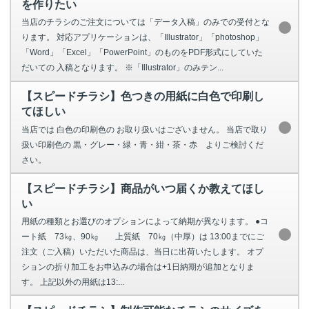
を作りたい
当店のチラシのご注文については「データ入稿」のみでの受付とな
ります。 対応アプリケーションは、「Illustrator」「photoshop」
「Word」「Excel」「PowerPoint」のものをPDF形式にしていた
だいての 入稿となります。 ※「Illustrator」のみテン...
【スピードチラシ】色つきの用紙に白色で印刷し
てほしい
当店では 白色の印刷色の お取り扱いはございません。 当店で取り
扱い印刷色の 黒・グレー・緑・青・紺・茶・赤 よりご検討くだ
さい。
【スピードチラシ】商品がいつ届くか教えてほし
い
用紙の種類とお選びのオプションによって納期が異なります。 ●コ
ート紙 73㎏、90㎏ 上質紙 70㎏（中厚）は 13:00までにご
注文（ご入稿）いただいた商品は、当日に出荷いたします。 オプ
ションの折り加工をお申込みの場合は+1日納期が追加となりま
す。 上記以外の用紙は13:...