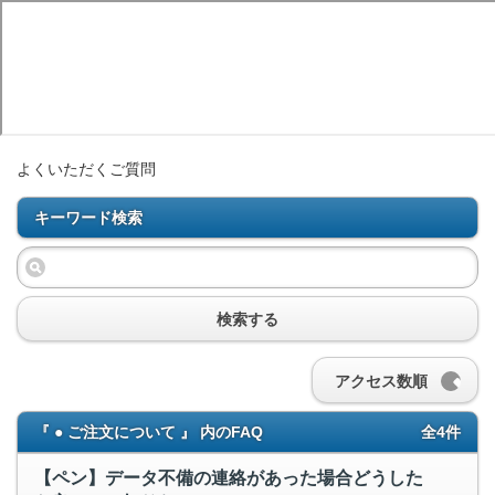
よくいただくご質問
キーワード検索
検索する
アクセス数順
『 ● ご注文について 』 内のFAQ
全4件
【ペン】データ不備の連絡があった場合どうした