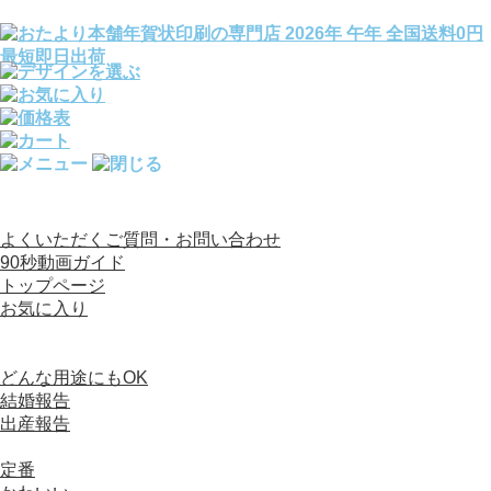
全国送料0円／宛名印刷完全無料／文例140種変更OK
よくいただくご質問・お問い合わせ
90秒動画ガイド
トップページ
お気に入り
カテゴリから選ぶ
写真入り年賀状
どんな用途にもOK
結婚報告
出産報告
デザイン（写真なし）年賀状
定番