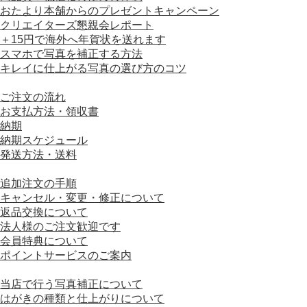
おたより本舗からのプレゼントキャンペーン
クリエイターズ懇親会レポート
＋15円で海外へ年賀状を送れます
スマホで写真を補正する方法
キレイに仕上がる写真の選び方のコツ
■ ご利用ガイド
ご注文の流れ
お支払方法・領収書
納期
納期スケジュール
発送方法・送料
■ ご注文について
追加注文の手順
キャンセル・変更・修正について
返品交換について
法人様のご注文歓迎です
会員特典について
ポイントサービスのご案内
■ はがきの仕様について
当店で行う写真補正について
はがきの種類と仕上がりについて