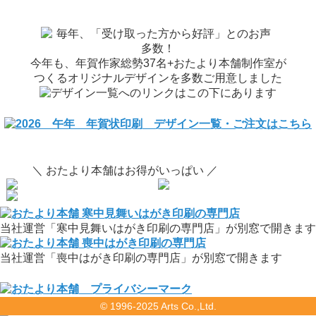
今年も、年賀作家総勢37名+おたより本舗制作室が
つくるオリジナルデザインを多数ご用意しました
＼ おたより本舗はお得がいっぱい ／
当社運営「寒中見舞いはがき印刷の専門店」が別窓で開きます
当社運営「喪中はがき印刷の専門店」が別窓で開きます
© 1996-2025 Arts Co.,Ltd.