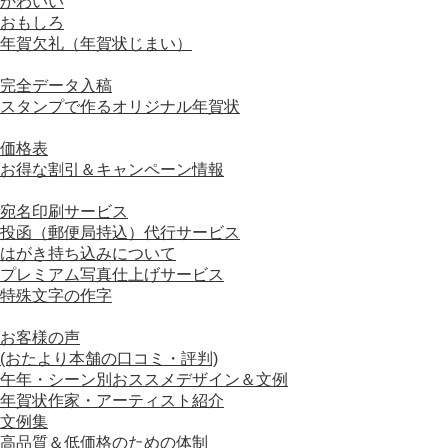
かわいい
おもしろ
年賀欠礼（年賀状じまい）
■ オリジナル年賀状
完全データ入稿
スタンプで作るオリジナル年賀状
■ 価格について
価格表
お得な割引＆キャンペーン情報
■ オプションサービスについて
宛名印刷サービス
投函（郵便局持込）代行サービス
はがき持ち込みについて
プレミアム写真仕上げサービス
特殊文字の作字
■ おすすめコンテンツ
お客様の声
(おたより本舗の口コミ・評判)
午年・シーン別おススメデザイン＆文例
年賀状作家・アーティスト紹介
文例集
高品質＆低価格のための体制