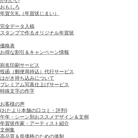
かわいい
おもしろ
年賀欠礼（年賀状じまい）
■ オリジナル年賀状
完全データ入稿
スタンプで作るオリジナル年賀状
■ 価格について
価格表
お得な割引＆キャンペーン情報
■ オプションサービスについて
宛名印刷サービス
投函（郵便局持込）代行サービス
はがき持ち込みについて
プレミアム写真仕上げサービス
特殊文字の作字
■ おすすめコンテンツ
お客様の声
(おたより本舗の口コミ・評判)
午年・シーン別おススメデザイン＆文例
年賀状作家・アーティスト紹介
文例集
高品質＆低価格のための体制