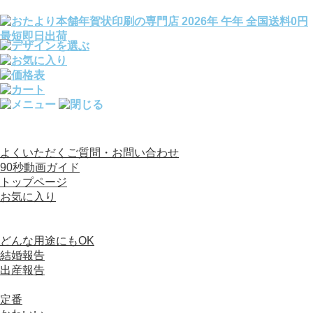
全国送料0円／宛名印刷完全無料／文例140種変更OK
よくいただくご質問・お問い合わせ
90秒動画ガイド
トップページ
お気に入り
カテゴリから選ぶ
写真入り年賀状
どんな用途にもOK
結婚報告
出産報告
デザイン（写真なし）年賀状
定番