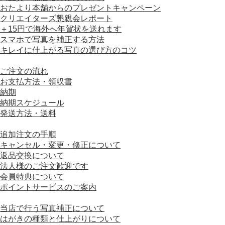
おたより本舗からのプレゼントキャンペーン
クリエイターズ懇親会レポート
＋15円で海外へ年賀状を送れます
スマホで写真を補正する方法
キレイに仕上がる写真の選び方のコツ
■ ご利用ガイド
ご注文の流れ
お支払方法・領収書
納期
納期スケジュール
発送方法・送料
■ ご注文について
追加注文の手順
キャンセル・変更・修正について
返品交換について
法人様のご注文歓迎です
会員特典について
ポイントサービスのご案内
■ はがきの仕様について
当店で行う写真補正について
はがきの種類と仕上がりについて