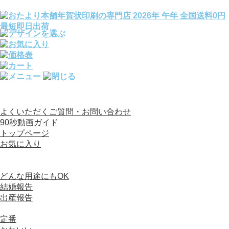
全国送料0円／宛名印刷完全無料／文例140種変更OK
よくいただくご質問・お問い合わせ
90秒動画ガイド
トップページ
お気に入り
カテゴリから選ぶ
写真入り年賀状
どんな用途にもOK
結婚報告
出産報告
デザイン（写真なし）年賀状
定番