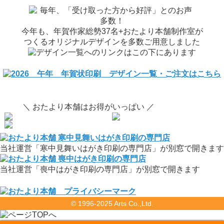
今年も、年賀作家総勢37名+おたより本舗制作室が
つくるオリジナルデザインを多数ご用意しました
＼ おたより本舗はお得がいっぱい ／
当社運営「寒中見舞いはがき印刷の専門店」が別窓で開きます
当社運営「喪中はがき印刷の専門店」が別窓で開きます
© 1996-2025 Arts Co.,Ltd.