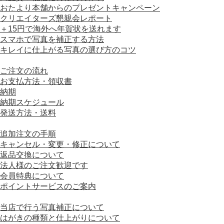
おたより本舗からのプレゼントキャンペーン
クリエイターズ懇親会レポート
＋15円で海外へ年賀状を送れます
スマホで写真を補正する方法
キレイに仕上がる写真の選び方のコツ
■ ご利用ガイド
ご注文の流れ
お支払方法・領収書
納期
納期スケジュール
発送方法・送料
■ ご注文について
追加注文の手順
キャンセル・変更・修正について
返品交換について
法人様のご注文歓迎です
会員特典について
ポイントサービスのご案内
■ はがきの仕様について
当店で行う写真補正について
はがきの種類と仕上がりについて