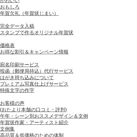
かわいい
おもしろ
年賀欠礼（年賀状じまい）
■ オリジナル年賀状
完全データ入稿
スタンプで作るオリジナル年賀状
■ 価格について
価格表
お得な割引＆キャンペーン情報
■ オプションサービスについて
宛名印刷サービス
投函（郵便局持込）代行サービス
はがき持ち込みについて
プレミアム写真仕上げサービス
特殊文字の作字
■ おすすめコンテンツ
お客様の声
(おたより本舗の口コミ・評判)
午年・シーン別おススメデザイン＆文例
年賀状作家・アーティスト紹介
文例集
高品質＆低価格のための体制