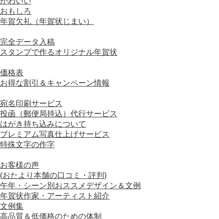
かわいい
おもしろ
年賀欠礼（年賀状じまい）
■ オリジナル年賀状
完全データ入稿
スタンプで作るオリジナル年賀状
■ 価格について
価格表
お得な割引＆キャンペーン情報
■ オプションサービスについて
宛名印刷サービス
投函（郵便局持込）代行サービス
はがき持ち込みについて
プレミアム写真仕上げサービス
特殊文字の作字
■ おすすめコンテンツ
お客様の声
(おたより本舗の口コミ・評判)
午年・シーン別おススメデザイン＆文例
年賀状作家・アーティスト紹介
文例集
高品質＆低価格のための体制