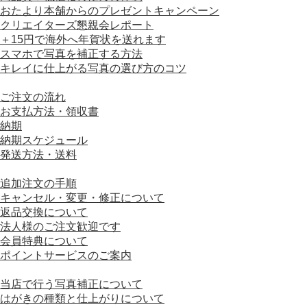
おたより本舗からのプレゼントキャンペーン
クリエイターズ懇親会レポート
＋15円で海外へ年賀状を送れます
スマホで写真を補正する方法
キレイに仕上がる写真の選び方のコツ
■ ご利用ガイド
ご注文の流れ
お支払方法・領収書
納期
納期スケジュール
発送方法・送料
■ ご注文について
追加注文の手順
キャンセル・変更・修正について
返品交換について
法人様のご注文歓迎です
会員特典について
ポイントサービスのご案内
■ はがきの仕様について
当店で行う写真補正について
はがきの種類と仕上がりについて