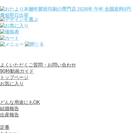
全国送料0円／宛名印刷完全無料／文例140種変更OK
よくいただくご質問・お問い合わせ
90秒動画ガイド
トップページ
お気に入り
カテゴリから選ぶ
写真入り年賀状
どんな用途にもOK
結婚報告
出産報告
デザイン（写真なし）年賀状
定番