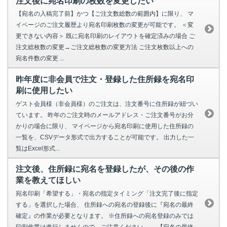
注文後に宛名印刷の枚数を変更したい
【宛名の入稿完了前】かつ【ご注文数総数の範囲内】に限り、 マ
イページのご注文履歴より宛名印刷枚数の変更が可能です。 ＜変
更できない内容＞ 既に宛名印刷のレイアウトを確定済みの場合 ご
注文総枚数の変更→ご注文総枚数の変更方法 ご注文枚数以上への
宛名件数の変更 ...
昨年度に非会員で注文・登録した住所録を宛名印
刷に使用したい
ゲスト会員様（非会員様）のご注文は、注文番号に住所録が紐づい
ています。 昨年のご注文時のメールアドレス・ご注文番号がお分
かりの場合に限り、 マイページから宛名印刷に使用した住所録の
一覧を、CSVデータ形式で出力することが可能です。 出力した一
覧はExcel形式...
注文後、住所録に宛名を登録したが、その後の作
業を教えてほしい
宛名印刷「希望する」・宛名の指定タイミング「注文完了後に指定
する」を選択した場合、 住所録への宛名の登録後に『宛名の最終
確定』の作業が必要となります。 ※住所録への宛名登録のみでは
印刷作業は進行しませんので、ご注意ください。 【宛名の最終