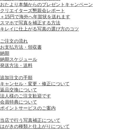
おたより本舗からのプレゼントキャンペーン
クリエイターズ懇親会レポート
＋15円で海外へ年賀状を送れます
スマホで写真を補正する方法
キレイに仕上がる写真の選び方のコツ
■ ご利用ガイド
ご注文の流れ
お支払方法・領収書
納期
納期スケジュール
発送方法・送料
■ ご注文について
追加注文の手順
キャンセル・変更・修正について
返品交換について
法人様のご注文歓迎です
会員特典について
ポイントサービスのご案内
■ はがきの仕様について
当店で行う写真補正について
はがきの種類と仕上がりについて