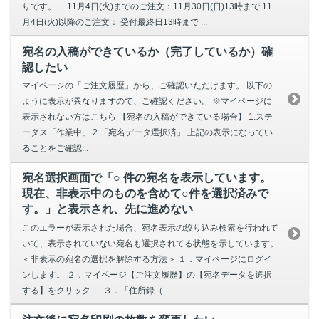
りです。 11月4日(火)までのご注文：11月30日(日)13時まで 11
月4日(火)以降のご注文： 受付最終日13時まで ...
宛名の入稿ができているか（完了しているか）確
認したい
マイページの「ご注文履歴」から、ご確認いただけます。 以下の
ように表示が異なりますので、ご確認ください。 ※マイページに
表示されない方はこちら 【宛名の入稿ができている場合】 1.ステ
ータス「作業中」 2.「宛名データ選択済」 上記の表示になってい
ることをご確認...
宛名選択画面で「○ 件の宛名を表示しています。
現在、非表示中のものを含めて○件を選択済みで
す。」と表示され、先に進めない
このエラーが表示された場合、宛名表示の絞り込み検索を行われて
いて、表示されていない宛名も選択されてる状態を示しています。
＜非表示の宛名の選択を解除する方法＞ １．マイページにログイ
ンします。 ２．マイページ【ご注文履歴】の【宛名データを選択
する】をクリック ３．「住所録（...