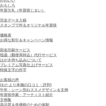
かわいい
おもしろ
年賀欠礼（年賀状じまい）
■ オリジナル年賀状
完全データ入稿
スタンプで作るオリジナル年賀状
■ 価格について
価格表
お得な割引＆キャンペーン情報
■ オプションサービスについて
宛名印刷サービス
投函（郵便局持込）代行サービス
はがき持ち込みについて
プレミアム写真仕上げサービス
特殊文字の作字
■ おすすめコンテンツ
お客様の声
(おたより本舗の口コミ・評判)
午年・シーン別おススメデザイン＆文例
年賀状作家・アーティスト紹介
文例集
高品質＆低価格のための体制