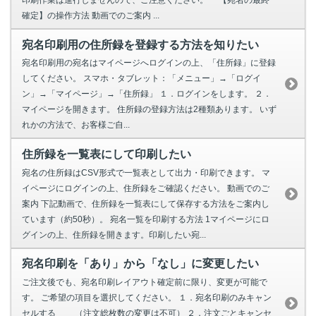
確定】の操作方法 動画でのご案内 ...
宛名印刷用の住所録を登録する方法を知りたい
宛名印刷用の宛名はマイページへログインの上、「住所録」に登録
してください。 スマホ・タブレット：「メニュー」→「ログイ
ン」→「マイページ」→「住所録」 １．ログインをします。 ２．
マイページを開きます。 住所録の登録方法は2種類あります。 いず
れかの方法で、お客様ご自...
住所録を一覧表にして印刷したい
宛名の住所録はCSV形式で一覧表として出力・印刷できます。 マ
イページにログインの上、住所録をご確認ください。 動画でのご
案内 下記動画で、住所録を一覧表にして保存する方法をご案内し
ています（約50秒）。 宛名一覧を印刷する方法 1マイページにロ
グインの上、住所録を開きます。印刷したい宛...
宛名印刷を「あり」から「なし」に変更したい
ご注文後でも、宛名印刷レイアウト確定前に限り、変更が可能で
す。 ご希望の項目を選択してください。 １．宛名印刷のみキャン
セルする （注文総枚数の変更は不可） ２．注文ごとキャンセ