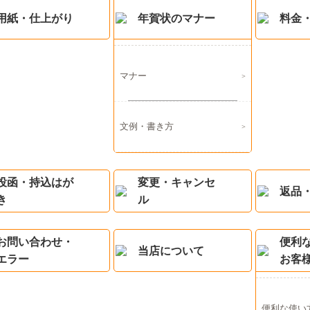
用紙・仕上がり
年賀状のマナー
料金
マナー
文例・書き方
投函・持込はが
変更・キャンセ
返品
き
ル
お問い合わせ・
便利
当店について
エラー
お客
便利な使い