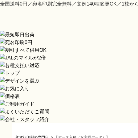
全国送料0円／宛名印刷完全無料／文例140種変更OK／1枚か
年賀状印刷の専門店
>
【データ入稿（お客様データ）】