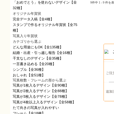
「おめでとう」を使わないデザイン
【全
9件中 1 - 9 件を
32種】
オリジナル年賀状
完全データ入稿
【全4種】
スタンプで作るオリジナル年賀状
【全75
種】
写真入り年賀状
カテゴリから選ぶ
どんな用途にもOK
【全135種】
結婚・出産・引っ越し報告
【全16種】
干支なしのデザイン
【全35種】
一言書き込める
【全20種】
シンプル
【全36種】
ご注
おしゃれ
【全51種】
写真枚数・フレームの形から選ぶ
写真が1枚入るデザイン
【全90種】
写真が2枚入るデザイン
【全88種】
追加
写真が3枚入るデザイン
【全78種】
写真が4枚以上入るデザイン
【全58種】
たて向きの写真が入れやすい
フレーム
【全18種】