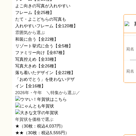
よこ向きの写真が入れやすい
フレーム
【全25種】
たて・よこどちらの写真も
入れやすいフレーム
【全120種】
雰囲気から選ぶ
和装に合う
【全22種】
リゾート挙式に合う
【全5種】
宛名
ファミリー向け
【全87種】
写真控えめ
【全33種】
写真大きめ
【全26種】
宛名
落ち着いたデザイン
【全22種】
「おめでとう」を使わないデザ
イン
【全16種】
2026年・午年 ＼特集から選ぶ／
年賀状を価格で選ぶ
★
（30枚：税込4,037円）
★★
（30枚：税込5,555円）