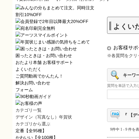
よくい
お客様サポ
困ったときは・お問い合わせ
※各質問をクリ
おたより本舗
お客様サポート
よくいただく
キーワ
ご質問
動画でかんたん！
解決
お問い合わせ
質問を単語で入力
フォーム
カテゴリ一覧
『 【デ
デザイン（写真なし）年賀状
カテゴリから選ぶ
9件中 1 - 9 件を
定番
【全95種】
かわいい
【全100種】