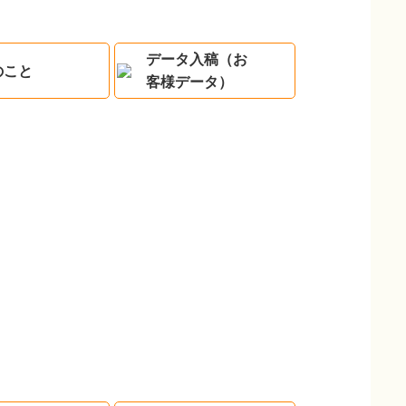
データ入稿（お
のこと
客様データ）