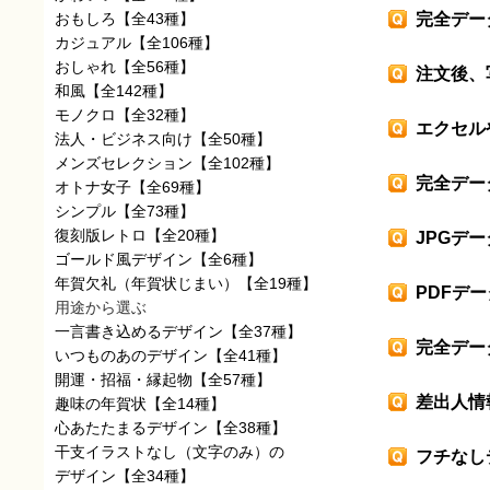
おもしろ
【全43種】
完全デー
カジュアル
【全106種】
おしゃれ
【全56種】
注文後、
和風
【全142種】
モノクロ
【全32種】
エクセル
法人・ビジネス向け
【全50種】
メンズセレクション
【全102種】
完全デー
オトナ女子
【全69種】
シンプル
【全73種】
復刻版レトロ
【全20種】
JPGデ
ゴールド風デザイン
【全6種】
年賀欠礼（年賀状じまい）
【全19種】
PDFデ
用途から選ぶ
一言書き込めるデザイン
【全37種】
完全デー
いつものあのデザイン
【全41種】
開運・招福・縁起物
【全57種】
差出人情
趣味の年賀状
【全14種】
心あたたまるデザイン
【全38種】
干支イラストなし（文字のみ）の
フチなし
デザイン
【全34種】