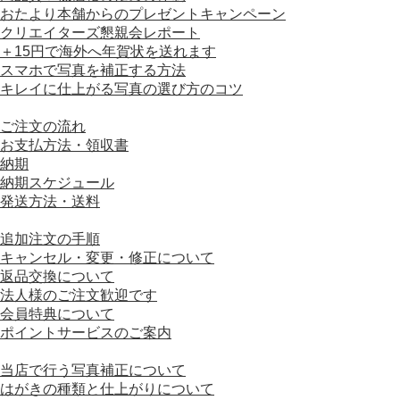
おたより本舗からのプレゼントキャンペーン
クリエイターズ懇親会レポート
＋15円で海外へ年賀状を送れます
スマホで写真を補正する方法
キレイに仕上がる写真の選び方のコツ
■ ご利用ガイド
ご注文の流れ
お支払方法・領収書
納期
納期スケジュール
発送方法・送料
■ ご注文について
追加注文の手順
キャンセル・変更・修正について
返品交換について
法人様のご注文歓迎です
会員特典について
ポイントサービスのご案内
■ はがきの仕様について
当店で行う写真補正について
はがきの種類と仕上がりについて