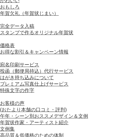
かわいい
おもしろ
年賀欠礼（年賀状じまい）
■ オリジナル年賀状
完全データ入稿
スタンプで作るオリジナル年賀状
■ 価格について
価格表
お得な割引＆キャンペーン情報
■ オプションサービスについて
宛名印刷サービス
投函（郵便局持込）代行サービス
はがき持ち込みについて
プレミアム写真仕上げサービス
特殊文字の作字
■ おすすめコンテンツ
お客様の声
(おたより本舗の口コミ・評判)
午年・シーン別おススメデザイン＆文例
年賀状作家・アーティスト紹介
文例集
高品質＆低価格のための体制