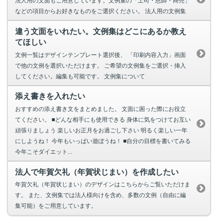
法人用の文面もご用意しています。文例集の「上司・恩師・商売」
などの項目からお好きなものをご選択ください。 法人用の文例集
違う文面をいれたい。文例集はどこにあるか教え
てほしい
文例一覧はデザインテンプレート選択後、 「印刷内容入力」画面
で他の文例を選択いただけます。 ご希望の文例集をご選択・挿入
してください。編集も可能です。 文例集について
添え書きを入れたい
おすすめの添え書き文をまとめました。 文面に困った際にお役立
てください。 ■どんな相手にも使用できる 身体に気をつけてお互い
頑張りましょう 楽しいお正月をお過ごし下さい 明るく楽しい一年
にしようね！ 今年もいっぱい遊ぼうね！ ■自分の目標を書いてみる
今年こそダイエット...
法人で年賀欠礼（年賀状じまい）を作成したい
年賀欠礼（年賀状じまい）のデザインはこちらからご覧いただけま
す。 また、文例集では法人様向けを含め、多数の文例（自由に編
集可能）をご用意しています。