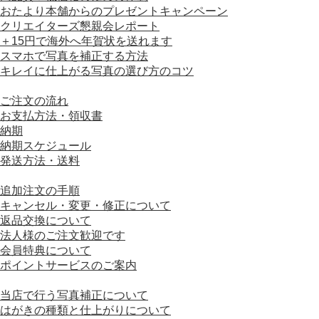
おたより本舗からのプレゼントキャンペーン
クリエイターズ懇親会レポート
＋15円で海外へ年賀状を送れます
スマホで写真を補正する方法
キレイに仕上がる写真の選び方のコツ
■ ご利用ガイド
ご注文の流れ
お支払方法・領収書
納期
納期スケジュール
発送方法・送料
■ ご注文について
追加注文の手順
キャンセル・変更・修正について
返品交換について
法人様のご注文歓迎です
会員特典について
ポイントサービスのご案内
■ はがきの仕様について
当店で行う写真補正について
はがきの種類と仕上がりについて