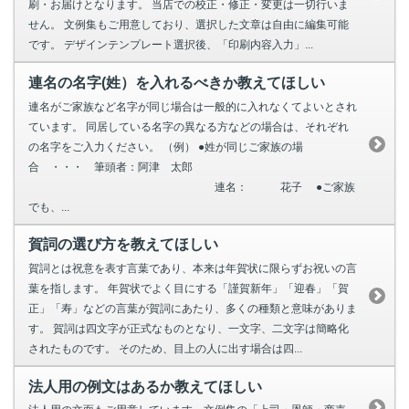
刷・お届けとなります。 当店での校正・修正・変更は一切行いま
せん。 文例集もご用意しており、選択した文章は自由に編集可能
です。 デザインテンプレート選択後、「印刷内容入力」...
連名の名字(姓）を入れるべきか教えてほしい
連名がご家族など名字が同じ場合は一般的に入れなくてよいとされ
ています。 同居している名字の異なる方などの場合は、それぞれ
の名字をご入力ください。 （例） ●姓が同じご家族の場
合 ・・・ 筆頭者：阿津 太郎
連名： 花子 ●ご家族
でも、...
賀詞の選び方を教えてほしい
賀詞とは祝意を表す言葉であり、本来は年賀状に限らずお祝いの言
葉を指します。 年賀状でよく目にする「謹賀新年」「迎春」「賀
正」「寿」などの言葉が賀詞にあたり、多くの種類と意味がありま
す。 賀詞は四文字が正式なものとなり、一文字、二文字は簡略化
されたものです。 そのため、目上の人に出す場合は四...
法人用の例文はあるか教えてほしい