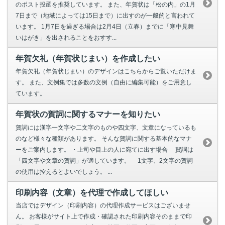
のポスト投函を推奨しています。 また、年賀状は「松の内」の1月
7日まで（地域によっては15日まで）に出すのが一般的と言われて
います。 1月7日を過ぎる場合は2月4日（立春）までに「寒中見舞
いはがき」を出されることをおすす...
年賀欠礼（年賀状じまい）を作成したい
年賀欠礼（年賀状じまい）のデザインはこちらからご覧いただけま
す。 また、文例集では多数の文例（自由に編集可能）をご用意し
ています。
年賀状の賀詞に関するマナーを知りたい
賀詞には漢字一文字や二文字のものや四文字、文章になっているも
のなど様々な種類があります。 そんな賀詞に関する基本的なマナ
ーをご案内します。 ・上司や目上の人に宛てに出す場合 賀詞は
「四文字や文章の賀詞」が適しています。 1文字、2文字の賀詞
の使用は控えるとよいでしょう。 ...
印刷内容（文章）を代理で作成してほしい
当店ではデザイン（印刷内容）の代理作成サービスはございませ
ん。 お客様がサイト上で作成・確認された印刷内容そのままで印