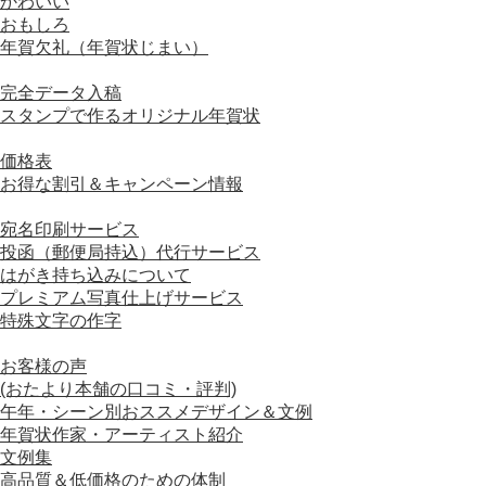
かわいい
おもしろ
年賀欠礼（年賀状じまい）
■ オリジナル年賀状
完全データ入稿
スタンプで作るオリジナル年賀状
■ 価格について
価格表
お得な割引＆キャンペーン情報
■ オプションサービスについて
宛名印刷サービス
投函（郵便局持込）代行サービス
はがき持ち込みについて
プレミアム写真仕上げサービス
特殊文字の作字
■ おすすめコンテンツ
お客様の声
(おたより本舗の口コミ・評判)
午年・シーン別おススメデザイン＆文例
年賀状作家・アーティスト紹介
文例集
高品質＆低価格のための体制