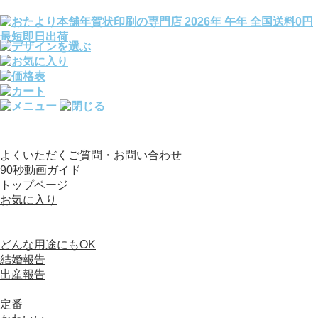
全国送料0円／宛名印刷完全無料／文例140種変更OK
よくいただくご質問・お問い合わせ
90秒動画ガイド
トップページ
お気に入り
カテゴリから選ぶ
写真入り年賀状
どんな用途にもOK
結婚報告
出産報告
デザイン（写真なし）年賀状
定番