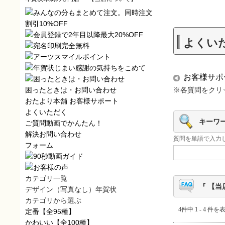
よくい
お客様サポ
困ったときは・お問い合わせ
※各質問をクリ
おたより本舗
お客様サポート
よくいただく
キーワ
ご質問
動画でかんたん！
解決
お問い合わせ
質問を単語で入力
フォーム
カテゴリ一覧
『 【当
デザイン（写真なし）年賀状
カテゴリから選ぶ
4件中 1 - 4 件を
定番
【全95種】
かわいい
【全100種】