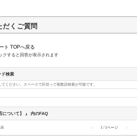
ただくご質問
ート TOPへ戻る
ックすると回答が表示されます
ード検索
してください。スペースで区切って複数語検索が可能です。
店について】 』 内のFAQ
表示
≪
1 / 1ページ
≫