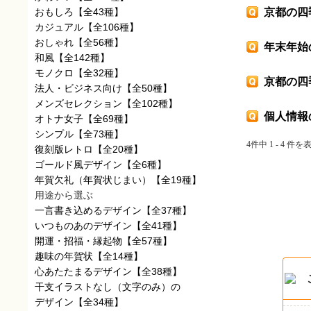
おもしろ
【全43種】
京都の四
カジュアル
【全106種】
おしゃれ
【全56種】
年末年始
和風
【全142種】
モノクロ
【全32種】
京都の四
法人・ビジネス向け
【全50種】
メンズセレクション
【全102種】
個人情報
オトナ女子
【全69種】
シンプル
【全73種】
4件中 1 - 4 件を
復刻版レトロ
【全20種】
ゴールド風デザイン
【全6種】
年賀欠礼（年賀状じまい）
【全19種】
用途から選ぶ
一言書き込めるデザイン
【全37種】
いつものあのデザイン
【全41種】
開運・招福・縁起物
【全57種】
趣味の年賀状
【全14種】
心あたたまるデザイン
【全38種】
干支イラストなし（文字のみ）の
デザイン
【全34種】