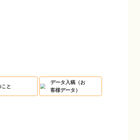
データ入稿（お
のこと
客様データ）