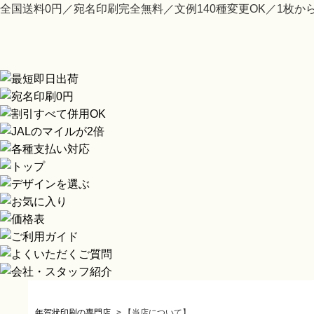
全国送料0円／宛名印刷完全無料／文例140種変更OK／1枚か
年賀状印刷の専門店
>
【当店について】