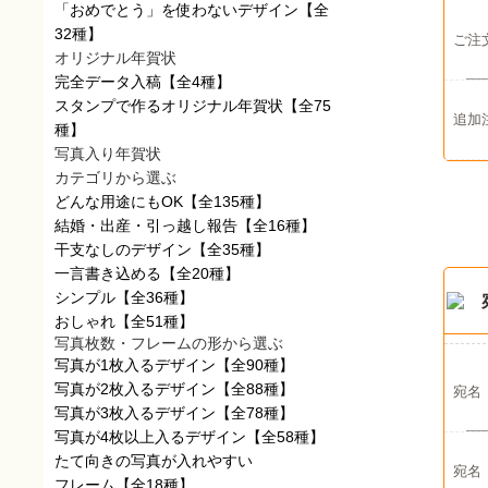
「おめでとう」を使わないデザイン
【全
32種】
ご注
オリジナル年賀状
完全データ入稿
【全4種】
スタンプで作るオリジナル年賀状
【全75
追加
種】
写真入り年賀状
カテゴリから選ぶ
どんな用途にもOK
【全135種】
結婚・出産・引っ越し報告
【全16種】
干支なしのデザイン
【全35種】
一言書き込める
【全20種】
シンプル
【全36種】
おしゃれ
【全51種】
写真枚数・フレームの形から選ぶ
写真が1枚入るデザイン
【全90種】
写真が2枚入るデザイン
【全88種】
宛名
写真が3枚入るデザイン
【全78種】
写真が4枚以上入るデザイン
【全58種】
たて向きの写真が入れやすい
宛名
フレーム
【全18種】