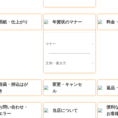
用紙・仕上がり
年賀状のマナー
料金
マナー
文例・書き方
投函・持込はが
変更・キャンセ
返品
き
ル
お問い合わせ・
便利
当店について
エラー
お客