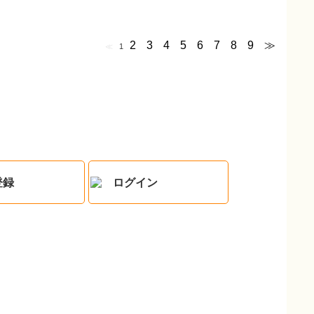
2
3
4
5
6
7
8
9
≫
≪
1
登録
ログイン