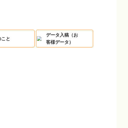
データ入稿（お
のこと
客様データ）