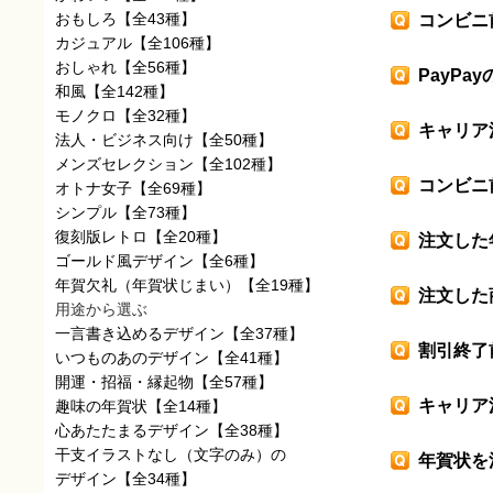
おもしろ
【全43種】
コンビニ
カジュアル
【全106種】
おしゃれ
【全56種】
PayP
和風
【全142種】
モノクロ
【全32種】
キャリア
法人・ビジネス向け
【全50種】
メンズセレクション
【全102種】
コンビニ
オトナ女子
【全69種】
シンプル
【全73種】
復刻版レトロ
【全20種】
注文した
ゴールド風デザイン
【全6種】
年賀欠礼（年賀状じまい）
【全19種】
注文した
用途から選ぶ
一言書き込めるデザイン
【全37種】
割引終了
いつものあのデザイン
【全41種】
開運・招福・縁起物
【全57種】
キャリア
趣味の年賀状
【全14種】
心あたたまるデザイン
【全38種】
干支イラストなし（文字のみ）の
年賀状を
デザイン
【全34種】