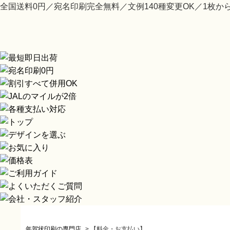
全国送料0円／宛名印刷完全無料／文例140種変更OK／1枚か
年賀状印刷の専門店
>
【料金・お支払い】