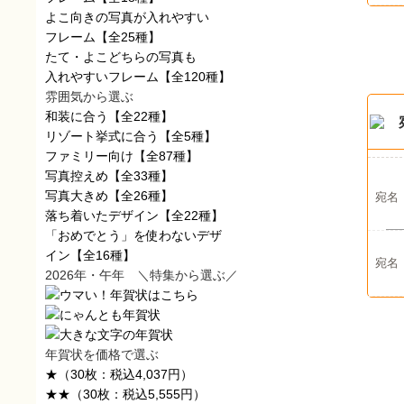
よこ向きの写真が入れやすい
フレーム
【全25種】
たて・よこどちらの写真も
入れやすいフレーム
【全120種】
雰囲気から選ぶ
和装に合う
【全22種】
リゾート挙式に合う
【全5種】
ファミリー向け
【全87種】
写真控えめ
【全33種】
写真大きめ
【全26種】
宛名
落ち着いたデザイン
【全22種】
「おめでとう」を使わないデザ
イン
【全16種】
宛名
2026年・午年 ＼特集から選ぶ／
年賀状を価格で選ぶ
★
（30枚：税込4,037円）
★★
（30枚：税込5,555円）