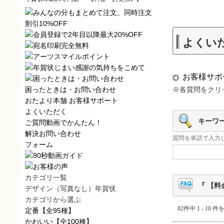
よくい
お客様サポ
困ったときは・お問い合わせ
※各質問をクリ
おたより本舗
お客様サポート
よくいただく
キーワ
ご質問
動画でかんたん！
解決
お問い合わせ
質問を単語で入力
フォーム
カテゴリ一覧
『 【料
デザイン（写真なし）年賀状
カテゴリから選ぶ
82件中 1 - 10 
定番
【全95種】
かわいい
【全100種】