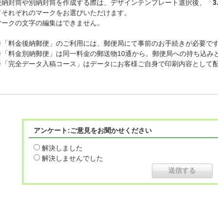
後納封筒や別納封筒を作成する際は、デザインテンプレート選択後、「
てそれぞれのマークをお選びいただけます。
マークの文字の編集はできません。
※「料金後納郵便」のご利用には、郵便局にて事前のお手続きが必要で
※「料金別納郵便」は同一料金の郵送物10通から。郵便局への持ち込み
※「完全データ入稿コース」はデータにお客様ご自身で印刷内容として
アンケート:ご意見をお聞かせください
解決しました
解決しませんでした