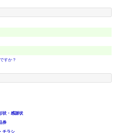
刷ですか？
彰状・感謝状
品券
・チラシ