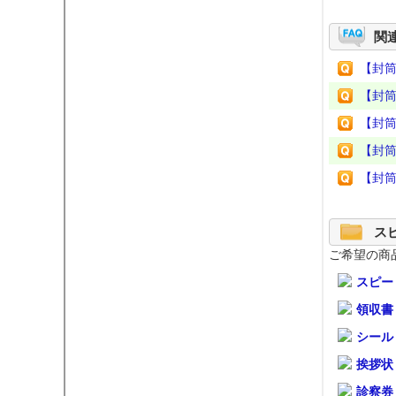
関
【封
【封
【封
【封
【封筒
ス
ご希望の商
スピー
領収書
シール
挨拶状
診察券