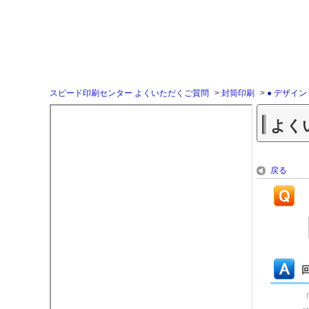
スピード印刷センター よくいただくご質問
>
封筒印刷
>
● デザイ
よく
戻る