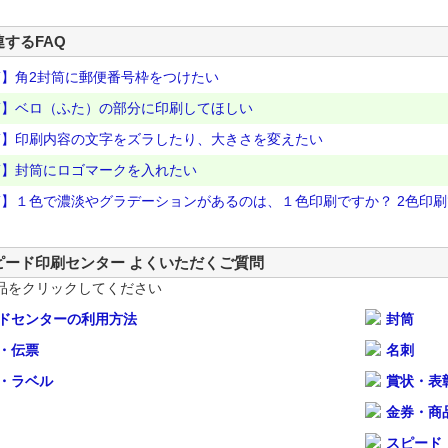
連するFAQ
筒】角2封筒に郵便番号枠をつけたい
筒】ベロ（ふた）の部分に印刷してほしい
筒】印刷内容の文字をズラしたり、大きさを変えたい
筒】封筒にロゴマークを入れたい
】１色で濃淡やグラデーションがあるのは、１色印刷ですか？ 2色印
ピード印刷センター よくいただくご質問
品をクリックしてください
ドセンターの利用方法
封筒
・伝票
名刺
・ラベル
賞状・表
金券・商
スピード