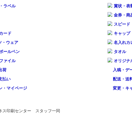
・ラベル
賞状・表
金券・商
スピード
カード
キャップ
ツ・ウェア
名入れカ
ボールペン
タオル
ファイル
オリジナ
出荷
入稿・デ
支払い
配送・送
ン・マイページ
変更・キ
ネス印刷センター スタッフ一同