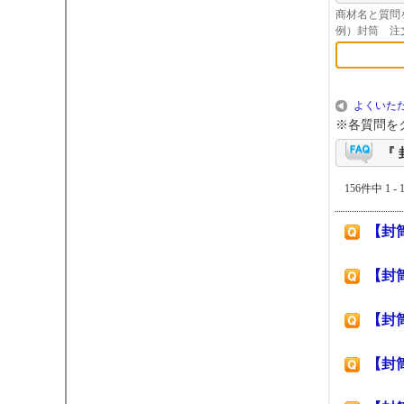
商材名と質問
例）封筒 注
よくいただ
※各質問を
『 
156件中 1 -
【封
【封
【封
【封