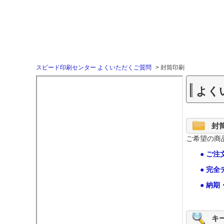
スピード印刷センター よくいただくご質問
>
封筒印刷
よく
封
ご希望の商
● ご注
● 完
● 納期
キ