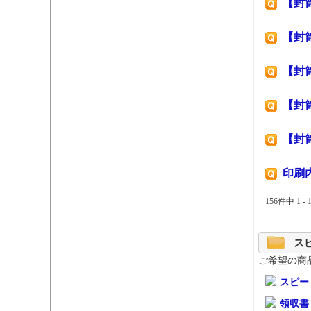
【封
【封
【封
【封
【封
印刷
156件中 1 -
ス
ご希望の商
スピー
領収書