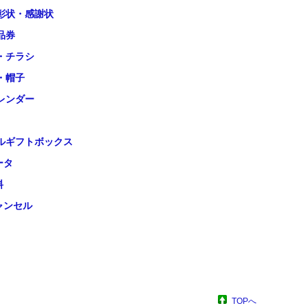
彰状・感謝状
品券
・チラシ
・帽子
レンダー
ルギフトボックス
ータ
料
ャンセル
TOPへ