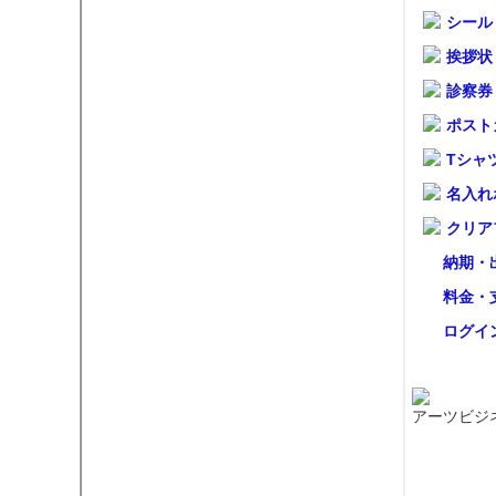
シール
挨拶状
診察券
ポスト
Tシャ
名入れ
クリア
納期・
料金・
ログイ
アーツビジ