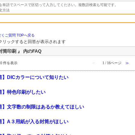
を単語でスペースで区切って入力してください。複数語検索も可能です。
文方法
くご質問 TOPへ戻る
クリックすると回答が表示されます
封筒印刷 』 内のFAQ
 10 件を表示
≪
1 / 16ページ
≫
筒】DICカラーについて知りたい
筒】特色印刷がしたい
筒】文字数の制限はあるか教えてほしい
筒】A３用紙が入る封筒がほしい