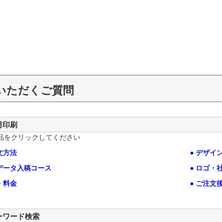
いただくご質問
筒印刷
品をクリックしてください
文方法
● デザイ
全データ入稿コース
● ロゴ・
・料金
● ご注文
ーワード検索