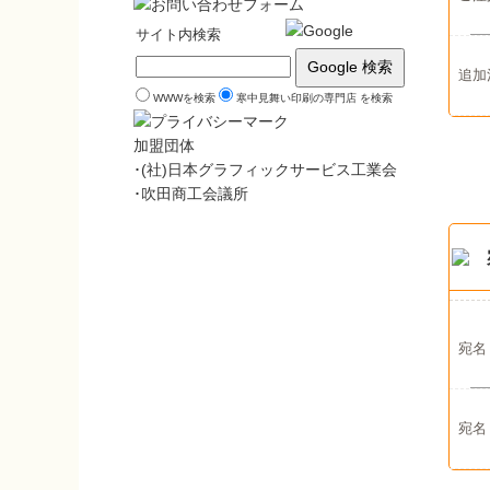
サイト内検索
追加
WWWを検索
寒中見舞い印刷の専門店 を検索
加盟団体
･(社)日本グラフィックサービス工業会
･吹田商工会議所
宛名
宛名