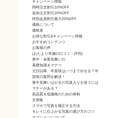
キャンペーン情報
同時注文割引10%OFF
追加注文割引20%OFF
特別会員割引最大20%OFF
価格について
価格表
お得な割引&キャンペーン情報
おすすめコンテンツ
お客様の声
(おたより本舗の口コミ・評判)
寒中・余寒見舞いの
基礎知識＆マナー
元日以降、年賀状はいつまで出せる？年
賀状の疑問を解決！
寒中見舞いはがきの写真入りを使うには
マナーがある？
高品質＆低価格のための体制
文例集
スマホで写真を補正する方法
キレイに仕上がる写真の選び方のコツ
オプションについて