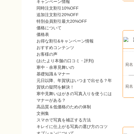
キャンペーン情報
同時注文割引10%OFF
追加注文割引20%OFF
特別会員割引最大20%OFF
価格について
価格表
お得な割引&キャンペーン情報
おすすめコンテンツ
お客様の声
(おたより本舗の口コミ・評判)
宛名
寒中・余寒見舞いの
基礎知識＆マナー
元日以降、年賀状はいつまで出せる？年
宛名
賀状の疑問を解決！
寒中見舞いはがきの写真入りを使うには
マナーがある？
高品質＆低価格のための体制
文例集
スマホで写真を補正する方法
キレイに仕上がる写真の選び方のコツ
オプションについて