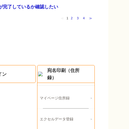
が完了しているか確認したい
≪
1
2
3
4
≫
宛名印刷（住所
イン
録）
マイページ住所録
エクセルデータ登録