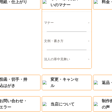
用紙・仕上がり
料金
いのマナー
マナー
文例・書き方
法人の寒中見舞い
投函・切手・持
変更・キャンセ
返品
込はがき
ル
お問い合わせ・
制作
当店について
エラー
の声