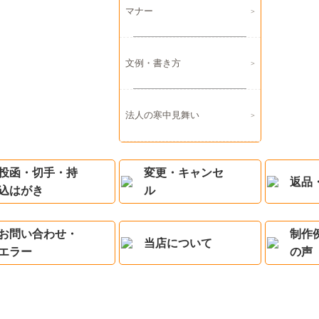
マナー
文例・書き方
法人の寒中見舞い
投函・切手・持
変更・キャンセ
返品
込はがき
ル
お問い合わせ・
制作
当店について
エラー
の声