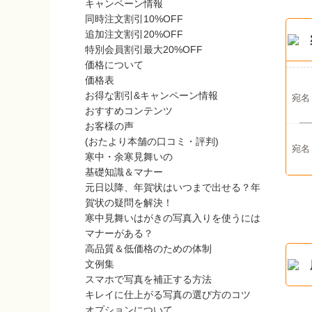
キャンペーン情報
同時注文割引10%OFF
追加注文割引20%OFF
特別会員割引最大20%OFF
価格について
価格表
お得な割引&キャンペーン情報
宛名
おすすめコンテンツ
お客様の声
(おたより本舗の口コミ・評判)
宛名
寒中・余寒見舞いの
基礎知識＆マナー
元日以降、年賀状はいつまで出せる？年
賀状の疑問を解決！
寒中見舞いはがきの写真入りを使うには
マナーがある？
高品質＆低価格のための体制
文例集
スマホで写真を補正する方法
キレイに仕上がる写真の選び方のコツ
オプションについて