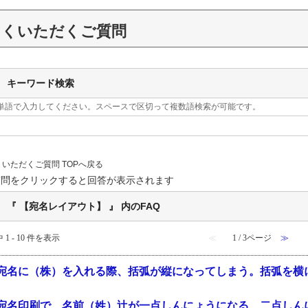
よくいただくご質問
キーワード検索
単語で入力してください。スペースで区切って複数語検索が可能です。
くいただくご質問 TOPへ戻る
質問をクリックすると回答が表示されます
『 【宛名レイアウト】 』 内のFAQ
 1 - 10 件を表示
≪
1 / 3ページ
≫
宛名に（株）を入れる際、括弧が縦になってしまう。括弧を横
宛名印刷で、名前（姓）辻が一点しんにょうになる、二点しん