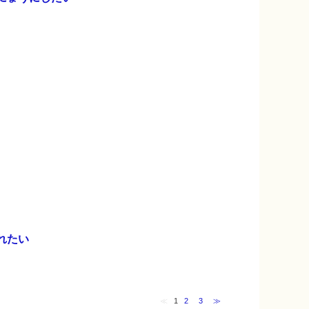
れたい
≪
1
2
3
≫