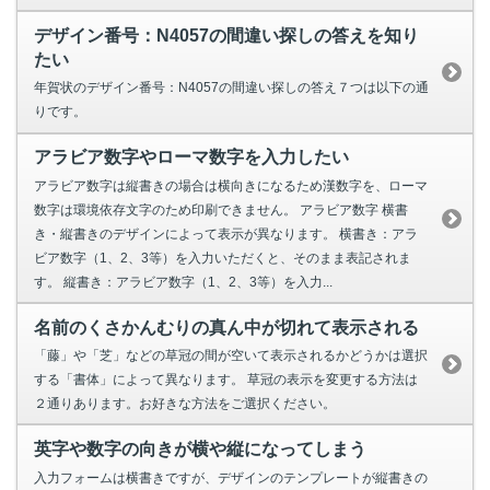
デザイン番号：N4057の間違い探しの答えを知り
たい
年賀状のデザイン番号：N4057の間違い探しの答え７つは以下の通
りです。
アラビア数字やローマ数字を入力したい
アラビア数字は縦書きの場合は横向きになるため漢数字を、ローマ
数字は環境依存文字のため印刷できません。 アラビア数字 横書
き・縦書きのデザインによって表示が異なります。 横書き：アラ
ビア数字（1、2、3等）を入力いただくと、そのまま表記されま
す。 縦書き：アラビア数字（1、2、3等）を入力...
名前のくさかんむりの真ん中が切れて表示される
「藤」や「芝」などの草冠の間が空いて表示されるかどうかは選択
する「書体」によって異なります。 草冠の表示を変更する方法は
２通りあります。お好きな方法をご選択ください。
英字や数字の向きが横や縦になってしまう
入力フォームは横書きですが、デザインのテンプレートが縦書きの