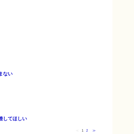
まない
整してほしい
≪
1
2
≫