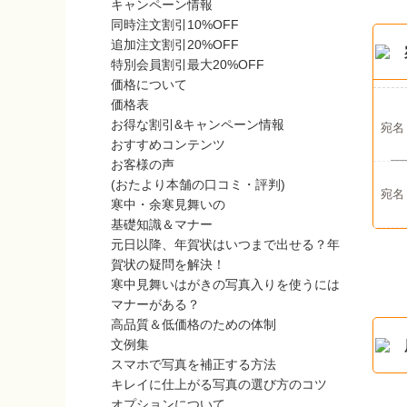
キャンペーン情報
同時注文割引10%OFF
追加注文割引20%OFF
特別会員割引最大20%OFF
価格について
価格表
お得な割引&キャンペーン情報
宛名
おすすめコンテンツ
お客様の声
(おたより本舗の口コミ・評判)
宛名
寒中・余寒見舞いの
基礎知識＆マナー
元日以降、年賀状はいつまで出せる？年
賀状の疑問を解決！
寒中見舞いはがきの写真入りを使うには
マナーがある？
高品質＆低価格のための体制
文例集
スマホで写真を補正する方法
キレイに仕上がる写真の選び方のコツ
オプションについて