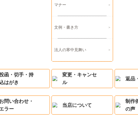
マナー
文例・書き方
法人の寒中見舞い
投函・切手・持
変更・キャンセ
返品
込はがき
ル
お問い合わせ・
制作
当店について
エラー
の声