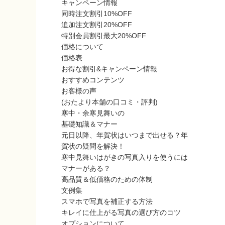
キャンペーン情報
同時注文割引10%OFF
追加注文割引20%OFF
特別会員割引最大20%OFF
価格について
価格表
お得な割引&キャンペーン情報
おすすめコンテンツ
お客様の声
(おたより本舗の口コミ・評判)
寒中・余寒見舞いの
基礎知識＆マナー
元日以降、年賀状はいつまで出せる？年
賀状の疑問を解決！
寒中見舞いはがきの写真入りを使うには
マナーがある？
高品質＆低価格のための体制
文例集
スマホで写真を補正する方法
キレイに仕上がる写真の選び方のコツ
オプションについて