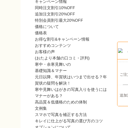
キャンペーン情報
同時注文割引10%OFF
追加注文割引20%OFF
特別会員割引最大20%OFF
価格について
価格表
お得な割引&キャンペーン情報
おすすめコンテンツ
お客様の声
(おたより本舗の口コミ・評判)
寒中・余寒見舞いの
基礎知識＆マナー
ご注
元日以降、年賀状はいつまで出せる？年
賀状の疑問を解決！
寒中見舞いはがきの写真入りを使うには
追加
マナーがある？
高品質＆低価格のための体制
文例集
スマホで写真を補正する方法
キレイに仕上がる写真の選び方のコツ
オプションについて