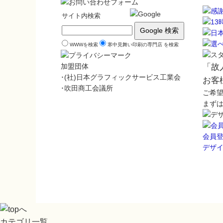
サイト内検索
WWWを検索
寒中見舞い印刷の専門店 を検索
加盟団体
「故
･(社)日本グラフィックサービス工業会
お客
･吹田商工会議所
ご希
まず
会員
デザ
カテゴリ一覧