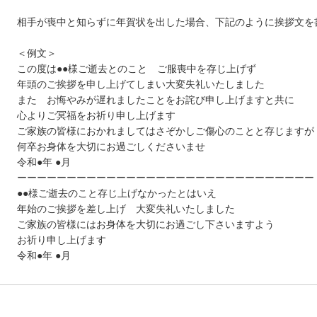
相手が喪中と知らずに年賀状を出した場合、下記のように挨拶文を
＜例文＞
この度は●●様ご逝去とのこと ご服喪中を存じ上げず
年頭のご挨拶を申し上げてしまい大変失礼いたしました
また お悔やみが遅れましたことをお詫び申し上げますと共に
心よりご冥福をお祈り申し上げます
ご家族の皆様におかれましてはさぞかしご傷心のことと存じますが
何卒お身体を大切にお過ごしくださいませ
令和●年 ●月
ーーーーーーーーーーーーーーーーーーーーーーーーーーーーーー
●●様ご逝去のこと存じ上げなかったとはいえ
年始のご挨拶を差し上げ 大変失礼いたしました
ご家族の皆様にはお身体を大切にお過ごし下さいますよう
お祈り申し上げます
令和●年 ●月