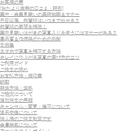
お客様の声
(おたより本舗の口コミ・評判)
寒中・余寒見舞いの基礎知識＆マナー
元日以降、年賀状はいつまで出せる？
年賀状の疑問を解決！
寒中見舞いはがきの写真入りを使うにはマナーがある？
高品質＆低価格のための体制
文例集
スマホで写真を補正する方法
キレイに仕上がる写真の選び方のコツ
ご利用ガイド
ご注文の流れ
お支払方法・領収書
納期
発送方法・送料
ご注文について
追加注文の手順
キャンセル・変更・修正について
返品交換について
法人様のご注文歓迎です
会員特典について