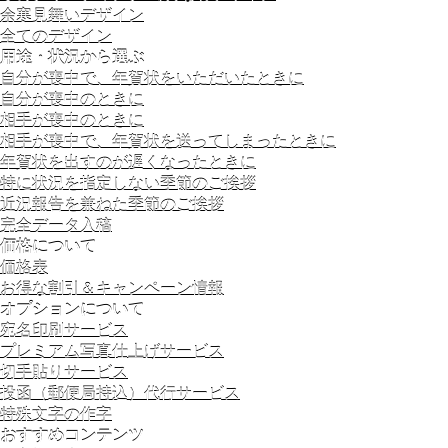
余寒見舞いデザイン
全てのデザイン
用途・状況から選ぶ
自分が喪中で、年賀状をいただいたときに
自分が喪中のときに
相手が喪中のときに
相手が喪中で、年賀状を送ってしまったときに
年賀状を出すのが遅くなったときに
特に状況を指定しない季節のご挨拶
近況報告を兼ねた季節のご挨拶
完全データ入稿
価格について
価格表
お得な割引＆キャンペーン情報
オプションについて
宛名印刷サービス
プレミアム写真仕上げサービス
切手貼りサービス
投函（郵便局持込）代行サービス
特殊文字の作字
おすすめコンテンツ