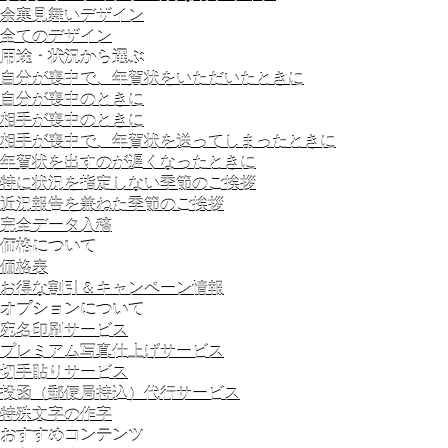
余寒見舞いデザイン
全てのデザイン
用途・状況から選ぶ
自分が喪中で、年賀状をいただいたときに
自分が喪中のときに
相手が喪中のときに
相手が喪中で、年賀状を送ってしまったときに
年賀状を出すのが遅くなったときに
特に状況を指定しない季節のご挨拶
近況報告を兼ねた季節のご挨拶
完全データ入稿
価格について
価格表
お得な割引＆キャンペーン情報
オプションについて
宛名印刷サービス
プレミアム写真仕上げサービス
切手貼りサービス
投函（郵便局持込）代行サービス
特殊文字の作字
おすすめコンテンツ