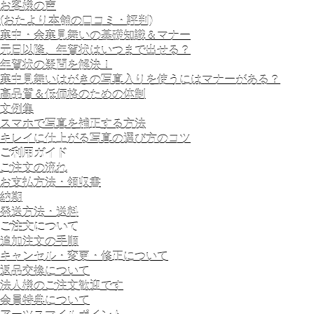
お客様の声
(おたより本舗の口コミ・評判)
寒中・余寒見舞いの基礎知識＆マナー
元日以降、年賀状はいつまで出せる？
年賀状の疑問を解決！
寒中見舞いはがきの写真入りを使うにはマナーがある？
高品質＆低価格のための体制
文例集
スマホで写真を補正する方法
キレイに仕上がる写真の選び方のコツ
ご利用ガイド
ご注文の流れ
お支払方法・領収書
納期
発送方法・送料
ご注文について
追加注文の手順
キャンセル・変更・修正について
返品交換について
法人様のご注文歓迎です
会員特典について