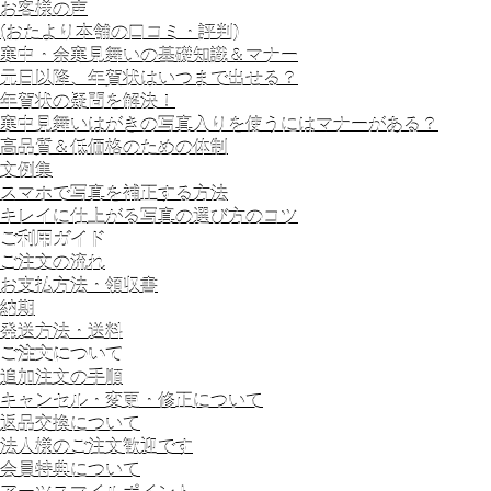
お客様の声
(おたより本舗の口コミ・評判)
寒中・余寒見舞いの基礎知識＆マナー
元日以降、年賀状はいつまで出せる？
年賀状の疑問を解決！
寒中見舞いはがきの写真入りを使うにはマナーがある？
高品質＆低価格のための体制
文例集
スマホで写真を補正する方法
キレイに仕上がる写真の選び方のコツ
ご利用ガイド
ご注文の流れ
お支払方法・領収書
納期
発送方法・送料
ご注文について
追加注文の手順
キャンセル・変更・修正について
返品交換について
法人様のご注文歓迎です
会員特典について