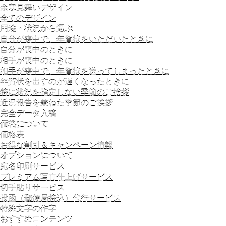
余寒見舞いデザイン
全てのデザイン
用途・状況から選ぶ
自分が喪中で、年賀状をいただいたときに
自分が喪中のときに
相手が喪中のときに
相手が喪中で、年賀状を送ってしまったときに
年賀状を出すのが遅くなったときに
特に状況を指定しない季節のご挨拶
近況報告を兼ねた季節のご挨拶
完全データ入稿
価格について
価格表
お得な割引＆キャンペーン情報
オプションについて
宛名印刷サービス
プレミアム写真仕上げサービス
切手貼りサービス
投函（郵便局持込）代行サービス
特殊文字の作字
おすすめコンテンツ