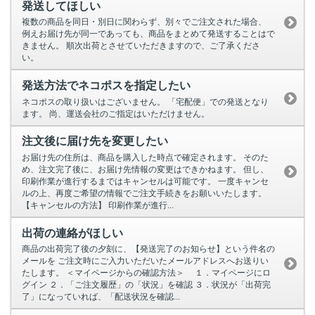
発送してほしい
複数の商品を同日・別日に関わらず、別々でご注文された場合、
例えお届け先が同一であっても、商品をまとめて発送することはで
きません。 順次出荷とさせていただきますので、ご了承くださ
い。
発送方法でネコポスを指定したい
ネコポスの取り扱いはございません。 「宅配便」での発送となり
ます。 尚、運送会社のご指定はいただけません。
注文後に届け先を変更したい
お届け先の住所は、商品を購入した時点で確定されます。 そのた
め、注文完了後に、お届け先情報の変更はできかねます。 但し、
印刷作業が進行するまではキャンセルは可能です。 一度キャンセ
ルの上、再度ご希望の情報でご注文手続きをお願いいたします。
【キャンセルの方法】 印刷作業が進行...
出荷の連絡がほしい
商品の出荷完了後の夕刻に、【発送完了のお知らせ】という件名の
メールを ご注文時にご入力いただいたメールアドレスへお送りい
たします。 ＜マイページからの確認方法＞ １．マイページにロ
グイン ２．「ご注文履歴」の「状況」を確認 ３．状況が「出荷完
了」になっていれば、「配送状況を確認...