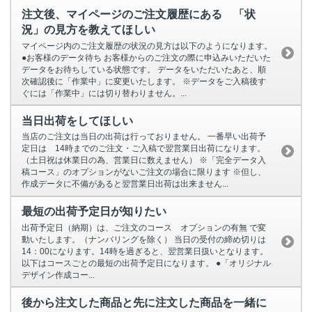
注文後、マイページのご注文履歴にある 「状
況」の見方を教えてほしい
マイページ内のご注文履歴の状況の見方は以下のようになります。
●お客様のデータ待ち お客様からのご注文の際に申込みいただいた
データをお待ちしている状態です。 データをいただいたあと、順
次確認後に「作業中」に変更いたします。 ※データをご入稿後す
ぐには「作業中」には切り替わりません。...
当日出荷をしてほしい
当店のご注文は当日の出荷は行っておりません。 一番早い出荷予
定日は 14時までのご注文・ご入稿で翌営業日出荷になります。
（土日祝は休業日の為、営業日に数えません） ※「完全データ入
稿コース」のオプションがないご注文の場合に限ります ※但し、
作成データに不備があると翌営業日出荷は出来ません...
最短の出荷予定日が知りたい
出荷予定日（納期）は、ご注文のコース オプションの有無 で変
動いたします。（ナンバリングを除く） 当日の受付の締め切りは
14：00になります。14時を過ぎると、翌営業日扱いとなります。
以下はコースごとの最短の出荷予定日になります。 ●「オリジナル
デザイン作成コー...
後から注文した商品と先に注文した商品を一緒に