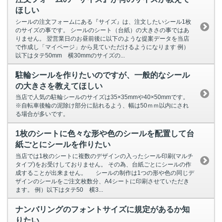
ほしい
シールの注文フォームにある『サイズ』は、注文したいシール1枚
のサイズの事です。 シールのシート（台紙）の大きさの事ではあ
りません。 翌営業日のお昼前後に以下のような提案データを当店
で作成し「マイページ」から見ていただけるようになります 例）
以下はタテ50mm 横30mmのサイズの...
駐輪シールを作りたいのですが、一般的なシール
の大きさを教えてほしい
当店で人気の駐輪シールのサイズは35×35mmや40×50mmです。
※自転車後輪の泥除け部分に貼れるよう、幅は50ｍｍ以内にされ
る場合が多いです。
1枚のシートに色々な形や色のシールを配置して台
紙ごとにシールを作りたい
当店では1枚のシートに複数のデザインの入ったシール印刷(マルチ
タイプ)をお受けしておりません。 その為、台紙ごとにシールの作
成することが出来ません。 シールの制作は1つの形や色の同じデ
ザインのシールをご注文枚数分、A4シートに印刷させていただき
ます。 例）以下はタテ50 横3...
ナンバリングのフォントサイズに規定があるか知
りたい