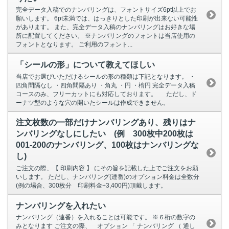
完全データ入稿でのナンバリングは、フォントサイズ6pt以上でお
願いします。 6pt未満では、はっきりとした印刷が出来ない可能性
があります。 また、完全データ入稿のナンバリングはお好きな場
所に配置してください。 ※ナンバリングのフォントは当店使用の
フォントとなります。 ご利用のフォント...
「シールの形」について教えてほしい
当店でお選びいただけるシールの形の種類は下記となります。 ・
四角間隔なし ・四角間隔あり ・角丸 ・円 ・楕円 完全データ入稿
コースのみ、フリーカットにも対応しております。 ただし、ド
ーナツ型のような穴の開いたシールは作成できません。
注文枚数の一部だけナンバリングあり、残りはナ
ンバリングなしにしたい (例 300枚中200枚は
001-200のナンバリング、100枚はナンバリングな
し)
ご注文の際、【 印刷内容 】 にその旨を記載した上でご注文をお願
いします。 ただし、ナンバリング(連番)のオプション料金は全数分
(例の場合、300枚分 印刷料金+3,400円)頂戴します。
ナンバリングを入れたい
ナンバリング（連番）を入れることは可能です。 ※６桁の数字の
みとなります ご注文の際、 オプション 「 ナンバリング （ 通し