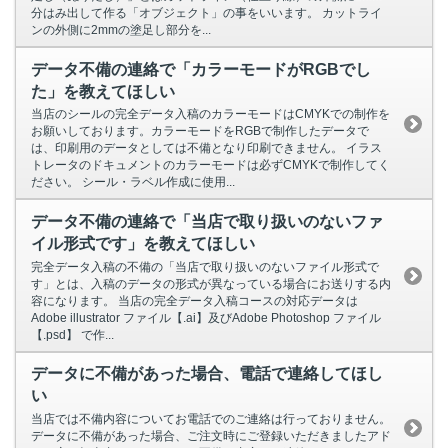
分はみ出して作る「オブジェクト」の事をいいます。 カットライ
ンの外側に2mmの塗足し部分を...
データ不備の連絡で「カラーモードがRGBでし
た」を教えてほしい
当店のシールの完全データ入稿のカラーモードはCMYKでの制作を
お願いしております。カラーモードをRGBで制作したデータで
は、印刷用のデータとしては不備となり印刷できません。 イラス
トレータのドキュメントのカラーモードは必ずCMYKで制作してく
ださい。 シール・ラベル作成に使用...
データ不備の連絡で「当店で取り扱いのないファ
イル形式です」を教えてほしい
完全データ入稿の不備の「当店で取り扱いのないファイル形式で
す」とは、入稿のデータの形式が異なっている場合にお送りする内
容になります。 当店の完全データ入稿コースの対応データは
Adobe illustrator ファイル【.ai】及びAdobe Photoshop ファイル
【.psd】 で作...
データに不備があった場合、電話で連絡してほし
い
当店では不備内容についてお電話でのご連絡は行っておりません。
データに不備があった場合、ご注文時にご登録いただきましたアド