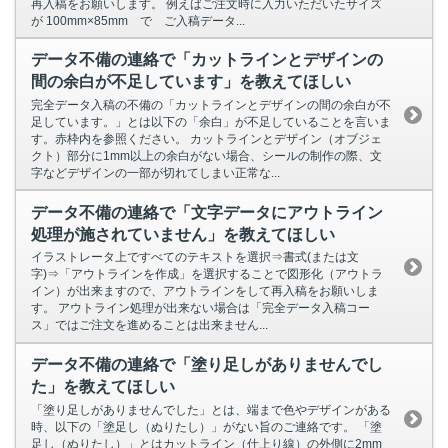
再入稿をお願いします。 例えばご注文時に入力いただいたサイズ
が 100mm×85mm で ご入稿データ...
データ不備の連絡で「カットラインとデザインの
間の余白が不足しています」を教えてほしい
完全データ入稿の不備の「カットラインとデザインの間の余白が不
足しています。」とは以下の「余白」が不足していることを言いま
す。赤枠内を参照ください。 カットラインとデザイン（オブジェ
クト）部分に1mm以上の余白がない場合、シールの制作の際、文
字などデザインの一部が切れてしまい正常な...
データ不備の連絡で「文字データにアウトライン
処理が施されていません」を教えてほしい
イラストレータ上ですべてのテキストを選択⇒書式(または文
字)⇒「アウトラインを作成」を選択することで図形化（アウトラ
イン）が出来ますので、アウトラインをして再入稿をお願いしま
す。 アウトライン処理が出来ない場合は「完全データ入稿コー
ス」ではご注文を進めることは出来ません...
データ不備の連絡で「塗り足しがありませんでし
た」を教えてほしい
「塗り足しがありませんでした」とは、端まで色やデザインがある
時、以下の「塗足し（ぬりたし）」がない旨のご連絡です。 「塗
足し（ぬりたし）」とはカットライン（仕上り線）の外側に2mm