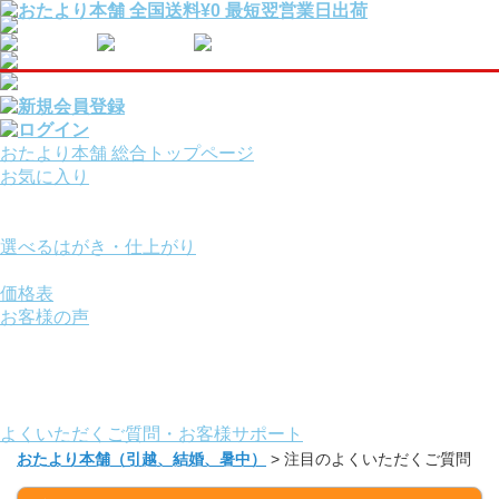
おたより本舗 総合トップページ
お気に入り
報告・挨拶はがきを
用途から選ぶ
選べるはがき・仕上がり
サービスオプション
価格表
お客様の声
ご利用ガイド
お役立ちコンテンツ
画面の操作方法
おたより本舗について
よくいただくご質問・お客様サポート
おたより本舗（引越、結婚、暑中）
>
注目のよくいただくご質問