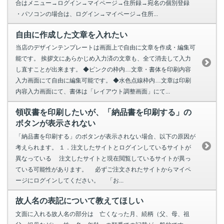
合はメニュー→ログイン→マイページ→住所録→宛名の個別登録
・パソコンの場合は、ログイン→マイページ→住所...
自由に作成した文章を入れたい
当店のデザインテンプレートは画面上で自由に文章を作成・編集可
能です。 挨拶文にあらかじめ入力済の文章も、全て消去して入力
し直すことが出来ます。 ◆ピンクの枠内…文章・書体を印刷内容
入力画面にて自由に編集可能です。 ◆水色点線枠内…文章は印刷
内容入力画面にて、書体は「レイアウト調整画面」にて...
領収書を印刷したいが、「納品書を印刷する」の
ボタンが表示されない
「納品書を印刷する」のボタンが表示されない場合、以下の原因が
考えられます。 １．注文したサイトとログインしているサイトが
異なっている 注文したサイトと現在閲覧しているサイトが異っ
ている可能性があります。 必ずご注文されたサイトからマイペ
ージにログインしてください。 「お...
故人名の表記について教えてほしい
文面に入れる故人名の部分は 亡くなった月、続柄（父、母、祖