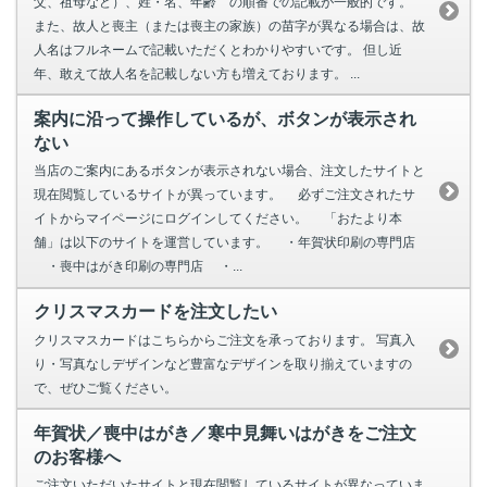
父、祖母など）、姓・名、年齢 の順番での記載が一般的です。
また、故人と喪主（または喪主の家族）の苗字が異なる場合は、故
人名はフルネームで記載いただくとわかりやすいです。 但し近
年、敢えて故人名を記載しない方も増えております。 ...
案内に沿って操作しているが、ボタンが表示され
ない
当店のご案内にあるボタンが表示されない場合、注文したサイトと
現在閲覧しているサイトが異っています。 必ずご注文されたサ
イトからマイページにログインしてください。 「おたより本
舗」は以下のサイトを運営しています。 ・年賀状印刷の専門店
・喪中はがき印刷の専門店 ・...
クリスマスカードを注文したい
クリスマスカードはこちらからご注文を承っております。 写真入
り・写真なしデザインなど豊富なデザインを取り揃えていますの
で、ぜひご覧ください。
年賀状／喪中はがき／寒中見舞いはがきをご注文
のお客様へ
ご注文いただいたサイトと現在閲覧しているサイトが異なっていま