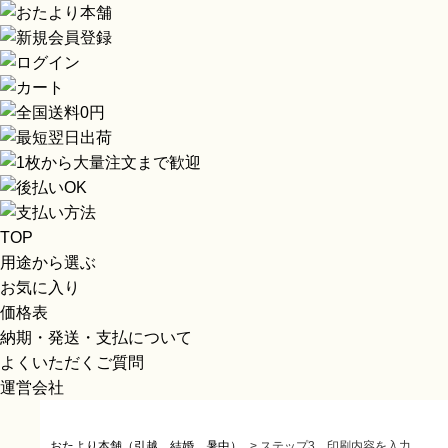
TOP
用途から選ぶ
お気に入り
価格表
納期・発送・支払について
よくいただくご質問
運営会社
おたより本舗（引越、結婚、暑中）
>
ステップ3 印刷内容を入力