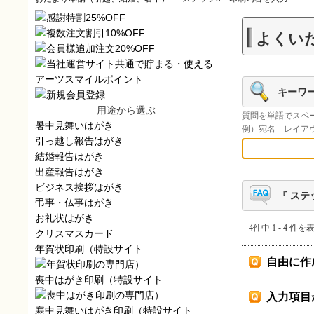
よくい
キーワ
用途から選ぶ
質問を単語でスペ
暑中見舞いはがき
例）宛名 レイア
引っ越し報告はがき
結婚報告はがき
出産報告はがき
ビジネス挨拶はがき
『 ステ
弔事・仏事はがき
お礼状はがき
4件中 1 - 4 件を
クリスマスカード
年賀状印刷（特設サイト
自由に作
）
喪中はがき印刷（特設サイト
）
入力項目
寒中見舞いはがき印刷（特設サイト