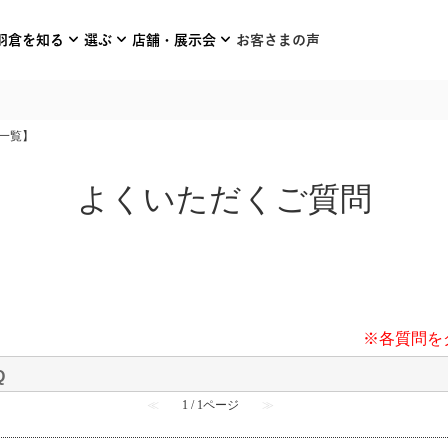
expand_more
expand_more
expand_more
羽倉を知る
選ぶ
店舗・展示会
お客さまの声
一覧】
よくいただくご質問
※各質問を
Q
≪
1 / 1ページ
≫