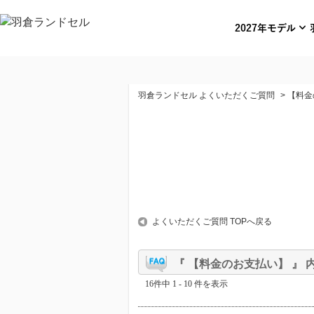
expand_more
2027年モデル
羽倉ランドセル よくいただくご質問
>
【料金
よくいただくご質問 TOPへ戻る
『 【料金のお支払い】 』 内
16件中 1 - 10 件を表示