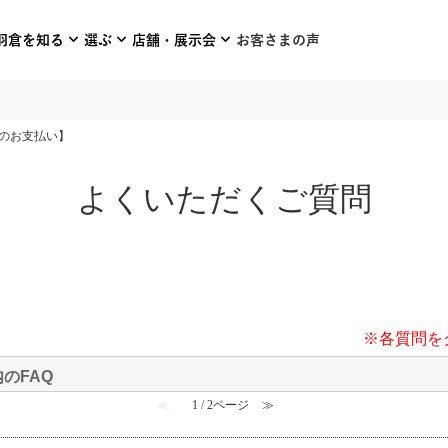
expand_more
expand_more
expand_more
羽倉を知る
選ぶ
店舗・展示会
お客さまの声
のお支払い】
よくいただくご質問
※各質問を
のFAQ
≪
1 / 2ページ
≫