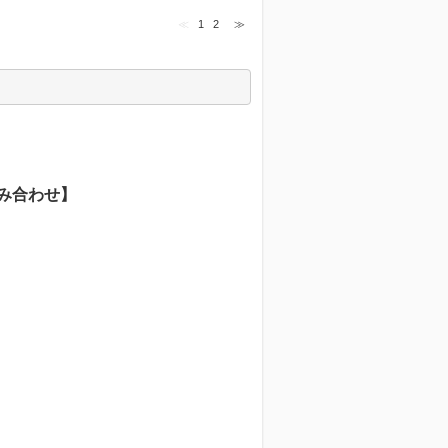
≪
1
2
≫
み合わせ】