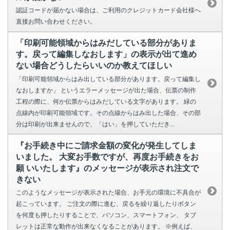
認証コードが届かない場合は、ご利用のクレジットカード会社様へ
直接お問い合わせください。
「印刷可能領域からはみだしている部分がありま
す。戻って編集しなおします」の表示が出て進め
ない場合どうしたらいいのか教えてほしい
「印刷可能領域からはみ出している部分があります。戻って編集し
なおしますか」 というエラーメッセージが出た場合、伝票の制作
工程の際に、何か伝票からはみだしている文字があります。 緑の
点線内が印刷可能領域です。その点線からはみ出した場合、その部
分は印刷が出来ませんので、「はい」を押していただき...
『お手続き中にご請求金額の変化が発生してしま
いました。 大変お手数ですが、再度お手続きをお
願 いいたします』のメッセージが表示され注文で
きない
このようなメッセージが表示された場合、お手元の環境に不具合が
起こっています。 ご注文の際に進む、戻るを繰り返したりボタン
を何度も押したりすることで、パソコン、スマートフォン、 タブ
レットは正常な動作が出来なくなることがあります。 ※例えば、