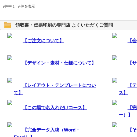
9件中 1 - 9 件を表示
領収書・伝票印刷の専門店 よくいただくご質問
【ご注文について】
【会
【デザイン・素材・仕様について】
【サ
【レイアウト・テンプレートについ
【テ
て】
ス】
【この場で名入れだけコース】
【完
ー）】
【完全データ入稿（Word・
【そ