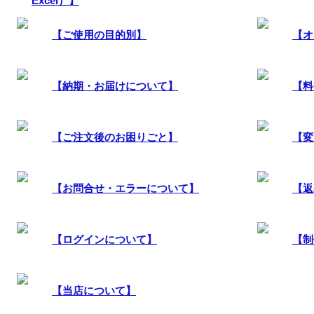
Excel）】
【ご使用の目的別】
【オ
【納期・お届けについて】
【料
【ご注文後のお困りごと】
【変
【お問合せ・エラーについて】
【返
【ログインについて】
【制
【当店について】