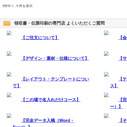
9件中 1 - 9 件を表示
領収書・伝票印刷の専門店 よくいただくご質問
【ご注文について】
【会
【デザイン・素材・仕様について】
【サ
【レイアウト・テンプレートについ
【テ
て】
ス】
【この場で名入れだけコース】
【完
ー）】
【完全データ入稿（Word・
【そ