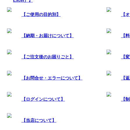
Excel）】
【ご使用の目的別】
【オ
【納期・お届けについて】
【料
【ご注文後のお困りごと】
【変
【お問合せ・エラーについて】
【返
【ログインについて】
【制
【当店について】