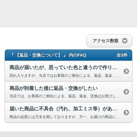
アクセス数順
『 【返品・交換について】 』 内のFAQ
全3件
商品が届いたが、思っていた色と違うので作り直したい
恐れ入りますが、当店ではお客様のご都合による、返品、返金、交換はお受けしておりません。 商品に不備（汚れ、枚数不足、加工ミス等）があった場合のみ受付しております。 商品の色につきましては、お客様のモニター環境によって実物と異なって見える場合がございます。 効率的な運営により、皆様に...
商品が到着した後に返品・交換がしたい
当店では、お客様のご都合による、返品、返金、交換はお受けしておりません。 当店の返品・交換につきましては、商品に不備（汚れ、枚数不足、加工ミス等）があった場合のみ受付しております。 ※必ず事前にご連絡をお願い致します。ご連絡なく返品された場合には対応できかね...
届いた商品に不具合（汚れ、加工ミス等）があった
商品の品質には万全を期しておりますが、万一、お届けの商品に不備(汚れ、枚数不足、加工ミス等)があった場合 早急に刷り直し、出荷対応させていただきます。 ご迷惑をおかけし申し訳ございません。 商品到着より2週間以内にお問い合わせフォームより、不備の状態とご注文番号、登録の際のお名前漢字...