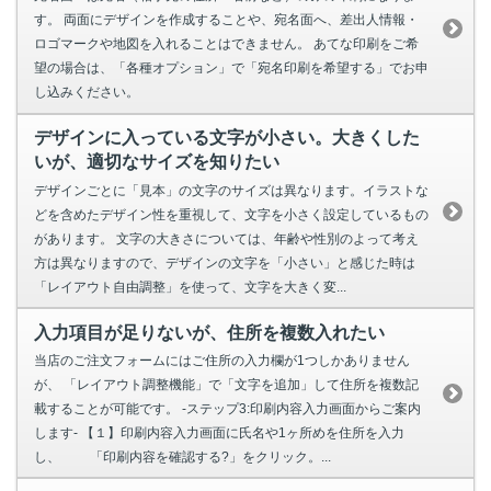
す。 両面にデザインを作成することや、宛名面へ、差出人情報・
ロゴマークや地図を入れることはできません。 あてな印刷をご希
望の場合は、「各種オプション」で「宛名印刷を希望する」でお申
し込みください。
デザインに入っている文字が小さい。大きくした
いが、適切なサイズを知りたい
デザインごとに「見本」の文字のサイズは異なります。イラストな
どを含めたデザイン性を重視して、文字を小さく設定しているもの
があります。 文字の大きさについては、年齢や性別のよって考え
方は異なりますので、デザインの文字を「小さい」と感じた時は
「レイアウト自由調整」を使って、文字を大きく変...
入力項目が足りないが、住所を複数入れたい
当店のご注文フォームにはご住所の入力欄が1つしかありません
が、 「レイアウト調整機能」で「文字を追加」して住所を複数記
載することが可能です。 -ステップ3:印刷内容入力画面からご案内
します- 【１】印刷内容入力画面に氏名や1ヶ所めを住所を入力
し、 「印刷内容を確認する?」をクリック。...