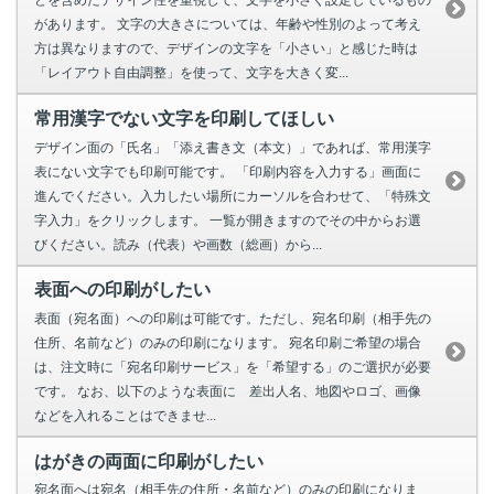
どを含めたデザイン性を重視して、文字を小さく設定しているもの
があります。 文字の大きさについては、年齢や性別のよって考え
方は異なりますので、デザインの文字を「小さい」と感じた時は
「レイアウト自由調整」を使って、文字を大きく変...
常用漢字でない文字を印刷してほしい
デザイン面の「氏名」「添え書き文（本文）」であれば、常用漢字
表にない文字でも印刷可能です。 「印刷内容を入力する」画面に
進んでください。入力したい場所にカーソルを合わせて、「特殊文
字入力」をクリックします。 一覧が開きますのでその中からお選
びください。読み（代表）や画数（総画）から...
表面への印刷がしたい
表面（宛名面）への印刷は可能です。ただし、宛名印刷（相手先の
住所、名前など）のみの印刷になります。 宛名印刷ご希望の場合
は、注文時に「宛名印刷サービス」を「希望する」のご選択が必要
です。 なお、以下のような表面に 差出人名、地図やロゴ、画像
などを入れることはできませ...
はがきの両面に印刷がしたい
宛名面へは宛名（相手先の住所・名前など）のみの印刷になりま