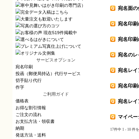
）
宛名面の
宛名印刷
宛名印刷
宛名のレ
サービスオプション
宛名印刷
宛名レイ
投函（郵便局持込）代行サービス
切手貼り代行
宛名印刷
作字
ご利用ガイド
価格表
宛名レイ
お得な割引情報
ご注文の流れ
マイペー
お支払方法・領収書
納期
17件中 1 - 10 
発送方法・送料