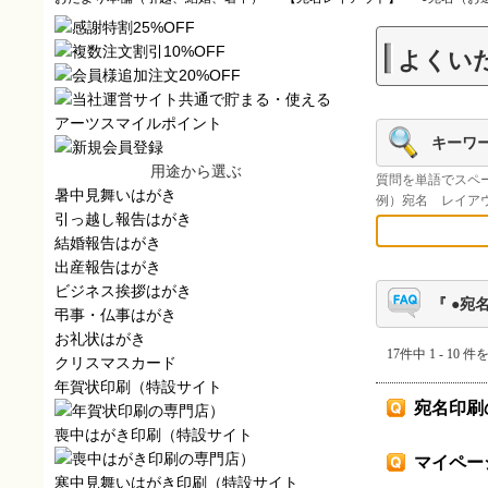
よくい
キーワ
用途から選ぶ
質問を単語でスペ
暑中見舞いはがき
例）宛名 レイア
引っ越し報告はがき
結婚報告はがき
出産報告はがき
ビジネス挨拶はがき
『 ●宛
弔事・仏事はがき
お礼状はがき
17件中 1 - 10 
クリスマスカード
年賀状印刷（特設サイト
宛名印刷
）
喪中はがき印刷（特設サイト
）
マイペー
寒中見舞いはがき印刷（特設サイト