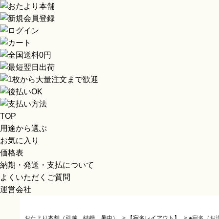
TOP
用途から選ぶ
お気に入り
価格表
納期・発送・支払について
よくいただくご質問
運営会社
おたより本舗（引越、結婚、暑中）
>
【宛名レイアウト】
>
●宛名（お