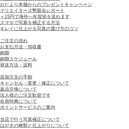
おたより本舗からのプレゼントキャンペーン
クリエイターズ懇親会レポート
＋15円で海外へ年賀状を送れます
スマホで写真を補正する方法
キレイに仕上がる写真の選び方のコツ
■ ご利用ガイド
ご注文の流れ
お支払方法・領収書
納期
納期スケジュール
発送方法・送料
■ ご注文について
追加注文の手順
キャンセル・変更・修正について
返品交換について
法人様のご注文歓迎です
会員特典について
ポイントサービスのご案内
■ はがきの仕様について
当店で行う写真補正について
はがきの種類と仕上がりについて