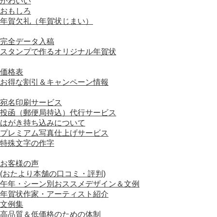
かわいい
おもしろ
年賀欠礼（年賀状じまい）
■ オリジナル年賀状
完全データ入稿
スタンプで作るオリジナル年賀状
■ 価格について
価格表
お得な割引＆キャンペーン情報
■ オプションサービスについて
宛名印刷サービス
投函（郵便局持込）代行サービス
はがき持ち込みについて
プレミアム写真仕上げサービス
特殊文字の作字
■ おすすめコンテンツ
お客様の声
(おたより本舗の口コミ・評判)
午年・シーン別おススメデザイン＆文例
年賀状作家・アーティスト紹介
文例集
高品質＆低価格のための体制