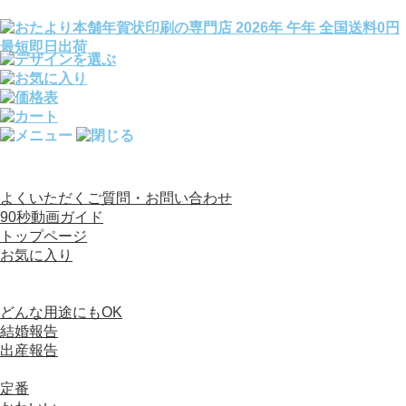
全国送料0円／宛名印刷完全無料／文例140種変更OK
よくいただくご質問・お問い合わせ
90秒動画ガイド
トップページ
お気に入り
カテゴリから選ぶ
写真入り年賀状
どんな用途にもOK
結婚報告
出産報告
デザイン（写真なし）年賀状
定番