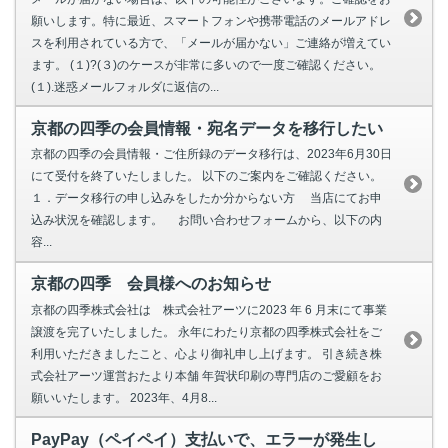
願いします。特に最近、スマートフォンや携帯電話のメールアドレ
スを利用されている方で、「メールが届かない」ご連絡が増えてい
ます。 (１)?(３)のケースが非常に多いので一度ご確認ください。
(１).迷惑メールフォルダに返信の...
京都の四季の会員情報・宛名データを移行したい
京都の四季の会員情報・ご住所録のデータ移行は、2023年6月30日
にて受付を終了いたしました。 以下のご案内をご確認ください。
１．データ移行の申し込みをしたか分からない方 当店にてお申
込み状況を確認します。 お問い合わせフォームから、以下の内
容...
京都の四季 会員様へのお知らせ
京都の四季株式会社は 株式会社アーツに2023 年 6 月末にて事業
譲渡を完了いたしました。 永年にわたり京都の四季株式会社をご
利用いただきましたこと、心より御礼申し上げます。 引き続き株
式会社アーツ運営おたより本舗 年賀状印刷の専門店のご愛顧をお
願いいたします。 2023年、4月8...
PayPay（ペイペイ）支払いで、エラーが発生し