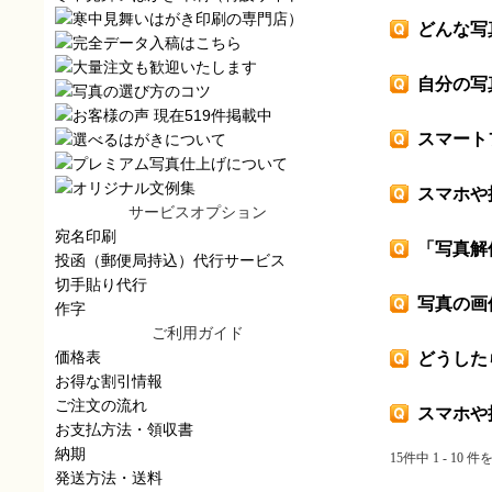
）
どんな写
自分の写
スマート
スマホや
サービスオプション
宛名印刷
「写真解
投函（郵便局持込）代行サービス
切手貼り代行
写真の画
作字
ご利用ガイド
価格表
どうした
お得な割引情報
ご注文の流れ
スマホや
お支払方法・領収書
納期
15件中 1 - 10 
発送方法・送料