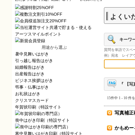
よくい
キーワ
用途から選ぶ
質問を単語でスペ
暑中見舞いはがき
例）宛名 レイア
引っ越し報告はがき
結婚報告はがき
出産報告はがき
ビジネス挨拶はがき
『 【写
弔事・仏事はがき
お礼状はがき
15件中 1 - 10 
クリスマスカード
年賀状印刷（特設サイト
写真補正
）
喪中はがき印刷（特設サイト
）
かもめー
寒中見舞いはがき印刷（特設サイト