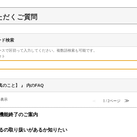
ただくご質問
ード検索
ースで区切って入力してください。複数語検索も可能です。
ウト
真のこと】 』 内のFAQ
件を表示
≫
≪
1 / 2ページ
機能終了のご案内
るの取り扱いがあるか知りたい