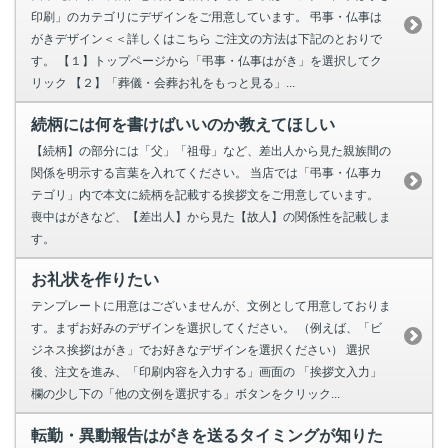
印刷」のカテゴリにデザインをご用意しています。 弔事・仏事は
がきデザイン＜＜詳しくはこちら ご注文の方法は下記のとおりで
す。 【１】トップページから「弔事・仏事はがき」を選択してク
リック 【２】「葬儀・会葬お礼をもっと見る」...
続柄には何を書けばいいのか教えてほしい
【続柄】の部分には「父」「祖母」など、差出人から見た親族間の
関係を明示する言葉を入れてください。 当店では「弔事・仏事カ
テゴリ」内で本文に続柄を記載する挨拶文をご用意しています。
喪中はがきなど、【差出人】から見た【故人】の関係性を記載しま
す。
お礼状を作りたい
テンプレートに用意はございませんが、文例として用意しておりま
す。まずお好みのデザインを選択してください。 （例えば、「ビ
ジネス挨拶はがき」でお好きなデザインを選択ください） 選択
後、注文を進み、「印刷内容を入力する」画面の 「挨拶文入力」
欄の少し下の「他の文例を選択する」ボタンをクリック...
転勤・異動報告はがきを送るタイミングが知りた