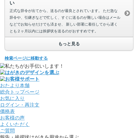
い
正式な辞令が出てから、送るのが最良とされています。 ただ急な
辞令や、引継ぎなどで忙しく、すぐに送るのが難しい場合はメール
などでお知らせだけでも済ませ、 新しい部署に着任してから遅く
とも２ヶ月以内には挨拶状を送るのがおすすめです。
もっと見る
検索ページに移動する
おたより本舗
総合トップページ
お気に入り
ログイン・再注文
価格表
お客様の声
よくいただく
ご質問
報告・挨拶状はがきを用途から選ぶ