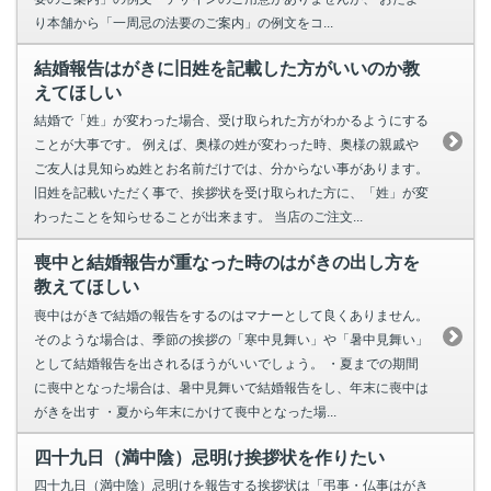
り本舗から「一周忌の法要のご案内」の例文をコ...
結婚報告はがきに旧姓を記載した方がいいのか教
えてほしい
結婚で「姓」が変わった場合、受け取られた方がわかるようにする
ことが大事です。 例えば、奥様の姓が変わった時、奥様の親戚や
ご友人は見知らぬ姓とお名前だけでは、分からない事があります。
旧姓を記載いただく事で、挨拶状を受け取られた方に、「姓」が変
わったことを知らせることが出来ます。 当店のご注文...
喪中と結婚報告が重なった時のはがきの出し方を
教えてほしい
喪中はがきで結婚の報告をするのはマナーとして良くありません。
そのような場合は、季節の挨拶の「寒中見舞い」や「暑中見舞い」
として結婚報告を出されるほうがいいでしょう。 ・夏までの期間
に喪中となった場合は、暑中見舞いで結婚報告をし、年末に喪中は
がきを出す ・夏から年末にかけて喪中となった場...
四十九日（満中陰）忌明け挨拶状を作りたい
四十九日（満中陰）忌明けを報告する挨拶状は「弔事・仏事はがき