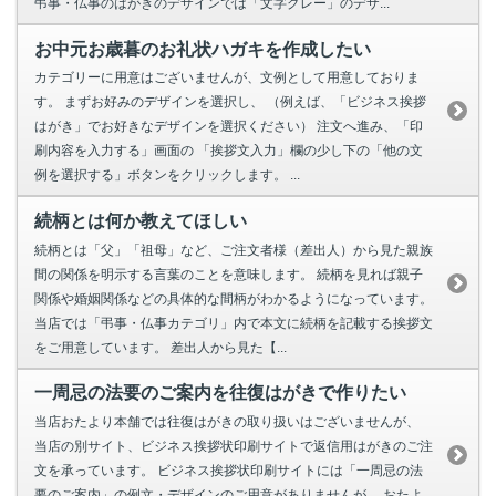
弔事・仏事のはがきのデザインでは「文字グレー」のデザ...
お中元お歳暮のお礼状ハガキを作成したい
カテゴリーに用意はございませんが、文例として用意しておりま
す。 まずお好みのデザインを選択し、 （例えば、「ビジネス挨拶
はがき」でお好きなデザインを選択ください） 注文へ進み、「印
刷内容を入力する」画面の 「挨拶文入力」欄の少し下の「他の文
例を選択する」ボタンをクリックします。 ...
続柄とは何か教えてほしい
続柄とは「父」「祖母」など、ご注文者様（差出人）から見た親族
間の関係を明示する言葉のことを意味します。 続柄を見れば親子
関係や婚姻関係などの具体的な間柄がわかるようになっています。
当店では「弔事・仏事カテゴリ」内で本文に続柄を記載する挨拶文
をご用意しています。 差出人から見た【...
一周忌の法要のご案内を往復はがきで作りたい
当店おたより本舗では往復はがきの取り扱いはございませんが、
当店の別サイト、ビジネス挨拶状印刷サイトで返信用はがきのご注
文を承っています。 ビジネス挨拶状印刷サイトには「一周忌の法
要のご案内」の例文・デザインのご用意がありませんが、 おたよ