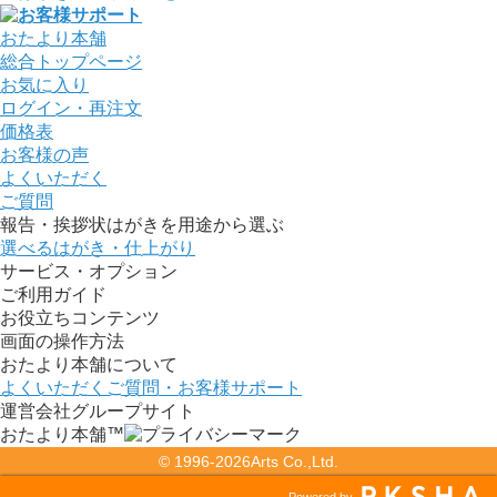
おたより本舗
総合トップページ
お気に入り
ログイン・再注文
価格表
お客様の声
よくいただく
ご質問
報告・挨拶状はがきを用途から選ぶ
選べるはがき・仕上がり
サービス・オプション
ご利用ガイド
お役立ちコンテンツ
画面の操作方法
おたより本舗について
よくいただくご質問・お客様サポート
運営会社グループサイト
おたより本舗™
© 1996-2026
Arts Co.,Ltd.