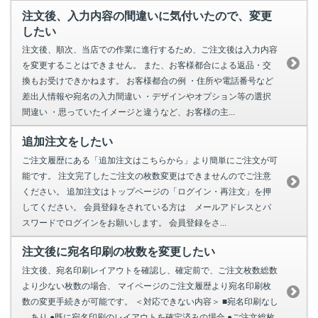
注文後、入力内容の間違いに気付いたので、変更
したい
注文後、順次、当店での作業に進行するため、ご注文後は入力内容
を変更することはできません。 また、お客様都合による返品・交
換もお受けできかねます。 お客様都合の例 ・住所や電話番号など
差出人情報や宛名の入力間違い ・デザインやオプション等の選択
間違い ・思っていたイメージと違うなど、お客様の主...
追加注文をしたい
ご注文履歴にある「追加注文はこちらから」より簡単にご注文が可
能です。 注文完了したご注文の枚数変更はできませんのでご注意
ください。 追加注文はトップページの「ログイン・再注文」を押
してください。 会員登録をされている方は メールアドレスとパ
スワードでログインをお願いします。 会員登録をさ...
注文後に宛名印刷の枚数を変更したい
注文後、宛名印刷レイアウトを確認し、確定前で、ご注文枚数総数
より少ない枚数の場合、 マイページのご注文履歴より宛名印刷枚
数の変更手続きが可能です。 ＜対応できない内容＞ ■宛名印刷なし
→あり ●既に宛名印刷のレイアウトを確定済みの場合 ●ご注文総枚