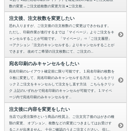
数の変更→ご注文総枚数の変更方法 ●ご注文枚...
注文後、注文枚数を変更したい
恐れ入りますが、ご注文後の注文枚数のご変更はできかねます。
ただし、印刷作業が進行するまでは「マイページ」よりご注文をキ
ャンセルすることが可能です。 「マイページ」⇒「ご注文履歴」
⇒アクション「注文のキャンセルする」よりキャンセルすることが
できます。 改めてご希望の注文枚数にて、ご注文の...
宛名印刷のみキャンセルをしたい
宛名印刷のレイアウト確定前に限り可能です。 1.宛名印刷の枚数を
０枚に変更して、宛名印刷のみキャンセルする方法 こちらをクリ
ック 2.ご注文をキャンセルして注文をし直す方法 こちらをクリッ
ク 上記のいずれかで宛名印刷のキャンセルが可能です。 1.マイペ
ージ内で宛名印刷のみキャンセルをす...
注文後に内容を変更をしたい
当店では受注製作という商品の性質上、ご注文完了後のはがきの種
類の変更、 オプション、枚数などの変更につきましてはお受けす
ることが出来ません。 十分ご確認のうえご注文ください。 但し、